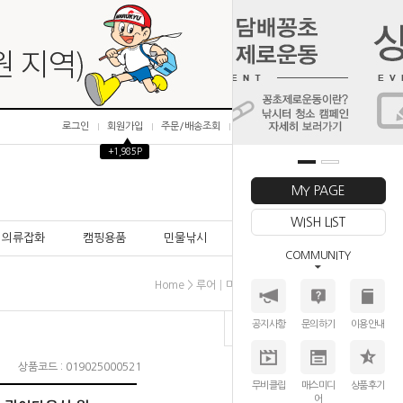
로그인
회원가입
주문/배송조회
마이페이지
▲
+1,985P
0
MY PAGE
WISH LIST
의류잡화
캠핑용품
민물낚시
바다낚시
COMMUNITY
>
>
>
Home
루어│미끼
웜(소프트루어)
다미끼
공지사항
문의하기
이용안내
상품코드 : 019025000521
무비클립
매스미디
상품후기
어