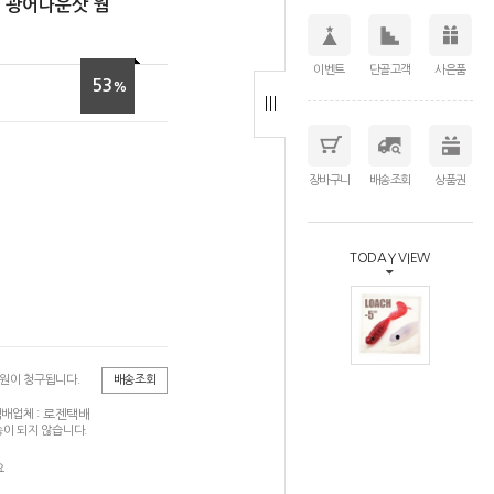
시 광어다운삿 웜
이벤트
단골고객
사은품
53
%
장바구니
배송조회
상품권
TODAY VIEW
0원이 청구됩니다.
배송조회
로젠택배
배업체 :
이 되지 않습니다.
요