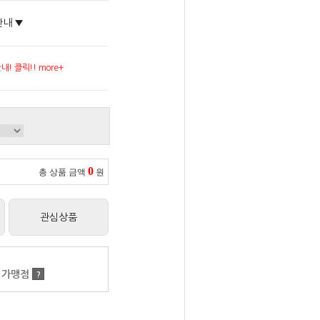
안내 ▼
! 클릭!! more+
0
총 상품 금액
원
관심상품
 가맹점
?