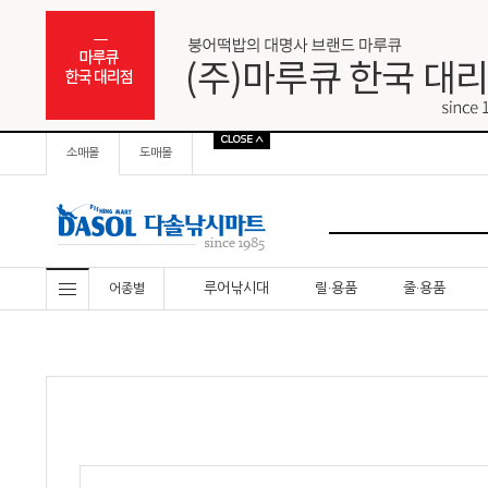
소매몰
도매몰
루어낚시대
릴·용품
줄·용품
어종별