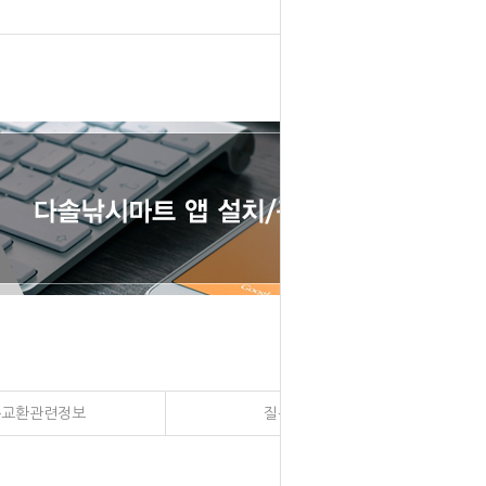
송교환관련정보
질문과 대답