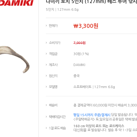
다미끼 로치 5인치 (127mm) 배스 루어 낚
5인치│127mm 6.8g
￦3,300원
판매가
소비자가
7,000원
적립금
30원 (1%)
제조사
DAMIKI
원산지
중국
모델명
소프트베이트│127mm 6.8g
배송비
총 결제금액이 60,000원 미만시 배송비 3,00
평일 15시까지 주문/결제시
당일 발송됩니다. 택
택배마감시간
<주말택배공지> 토,일요일과 공휴일은 택배 발송
160 cm 이상의 로드 또는 로드케이스
1절 로드 배송
대신화물
로 발송됩니다. 발송 후 약 1~3일 소