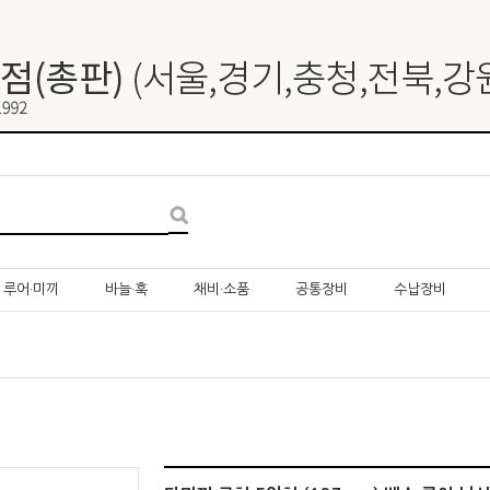
루어·미끼
바늘·훅
채비·소품
공통장비
수납장비