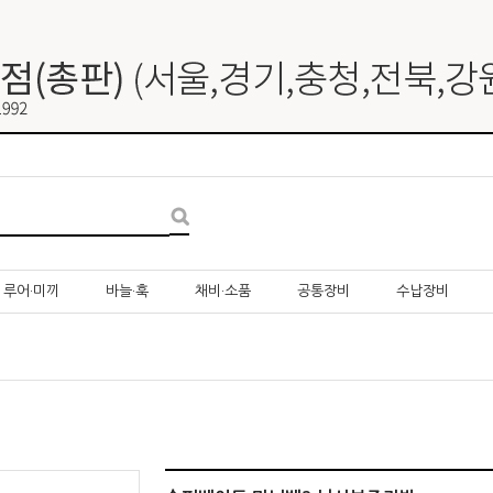
루어·미끼
바늘·훅
채비·소품
공통장비
수납장비