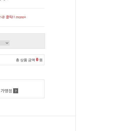
! 클릭!! more+
0
총 상품 금액
원
 가맹점
?