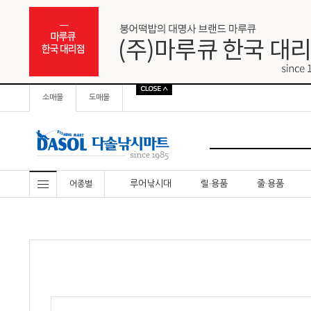
소매몰
도매몰
루어낚시대
릴·용품
줄·용품
어종별