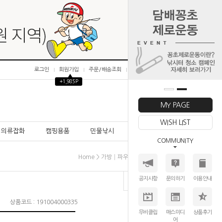
로그인
회원가입
주문/배송조회
마이페이지
▲
+1,985P
0
MY PAGE
WISH LIST
의류잡화
캠핑용품
민물낚시
바다낚시
COMMUNITY
>
>
>
Home
가방│파우치│방수망
보조가방
기타
공지사항
문의하기
이용안내
상품코드 : 191004000335
무비클립
매스미디
상품후기
어