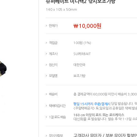
슈퍼베이트 미니백2 낚시보조가방
140 x 105 x 50mm
￦10,000원
판매가
적립금
100원 (1%)
제조사
SUPERBAIT
원산지
대한민국
모델명
보조가방
배송비
총 결제금액이 60,000원 미만시 배송비 3,00
평일 15시까지 주문/결제시
당일 발송됩니다. 택
택배마감시간
<주말택배공지> 토,일요일과 공휴일은 택배 발송
160 cm 이상의 로드 또는 로드케이스
1절 로드 배송
대신화물
로 발송됩니다. 발송 후 약 1~3일 소
고객감사 무이자 / 부분 무이자 할부
무이자할부