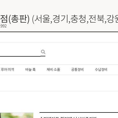
루어·미끼
바늘·훅
채비·소품
공통장비
수납장비