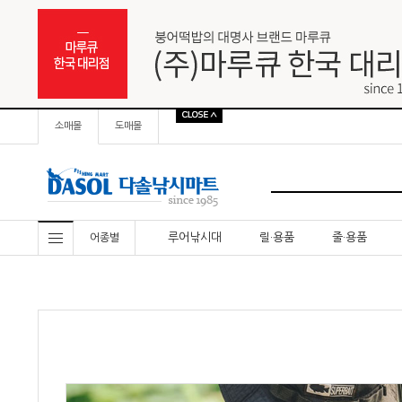
소매몰
도매몰
루어낚시대
릴·용품
줄·용품
어종별