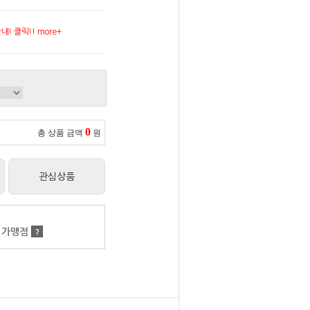
! 클릭!! more+
0
총 상품 금액
원
관심상품
 가맹점
?