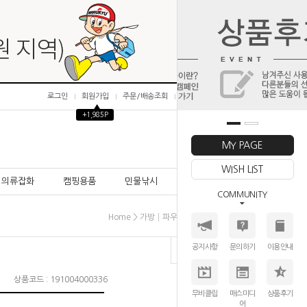
로그인
회원가입
주문/배송조회
마이페이지
▲
+1,985P
0
MY PAGE
WISH LIST
의류잡화
캠핑용품
민물낚시
바다낚시
COMMUNITY
>
>
>
Home
가방│파우치│방수망
보조가방
기타
공지사항
문의하기
이용안내
상품코드 : 191004000336
무비클립
매스미디
상품후기
어