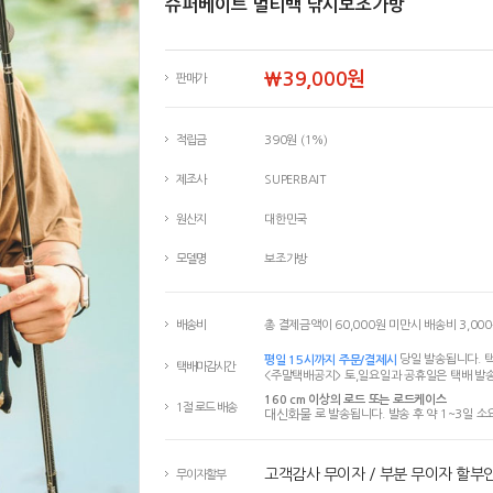
슈퍼베이트 멀티백 낚시보조가방
￦39,000원
판매가
적립금
390원 (1%)
제조사
SUPERBAIT
원산지
대한민국
모델명
보조가방
배송비
총 결제금액이 60,000원 미만시 배송비 3,00
평일 15시까지 주문/결제시
당일 발송됩니다. 택
택배마감시간
<주말택배공지> 토,일요일과 공휴일은 택배 발송
160 cm 이상의 로드 또는 로드케이스
1절 로드 배송
대신화물
로 발송됩니다. 발송 후 약 1~3일 소
고객감사 무이자 / 부분 무이자 할부
무이자할부