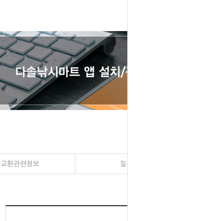
송교환관련정보
질문과 대답