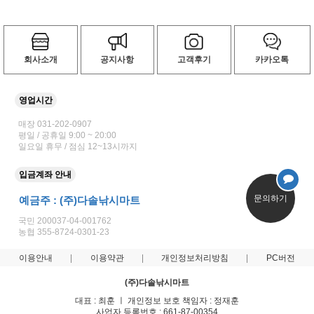
회사소개
공지사항
고객후기
카카오톡
영업시간
매장 031-202-0907
평일 / 공휴일 9:00 ~ 20:00
일요일 휴무 / 점심 12~13시까지
입금계좌 안내
문의하기
예금주 : (주)다솔낚시마트
국민 200037-04-001762
농협 355-8724-0301-23
이용안내
이용약관
개인정보처리방침
PC버전
(주)다솔낚시마트
대표 : 최훈 ㅣ 개인정보 보호 책임자 : 정재훈
사업자 등록번호 : 661-87-00354