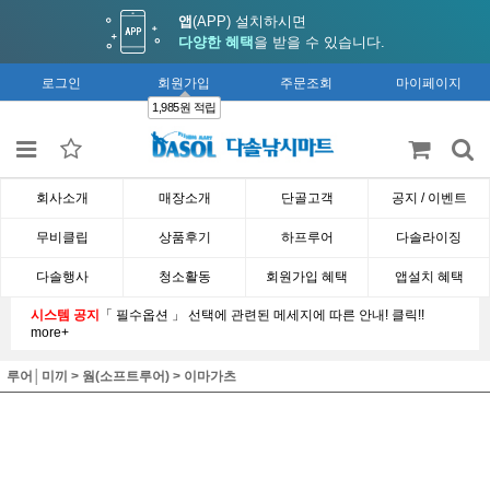
앱
(APP) 설치하시면
다양한 혜택
을 받을 수 있습니다.
로그인
회원가입
주문조회
마이페이지
1,985원 적립
회사소개
매장소개
단골고객
공지 / 이벤트
무비클립
상품후기
하프루어
다솔라이징
다솔행사
청소활동
회원가입 혜택
앱설치 혜택
시스템 공지
「 필수옵션 」 선택에 관련된 메세지에 따른 안내! 클릭!!
more+
루어│미끼
>
웜(소프트루어)
>
이마가츠