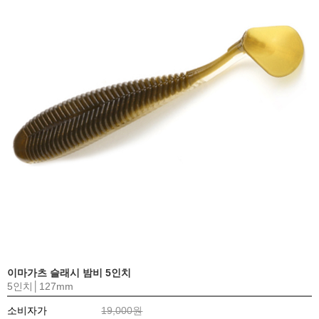
이마가츠 슬래시 밤비 5인치
5인치│127mm
소비자가
19,000원