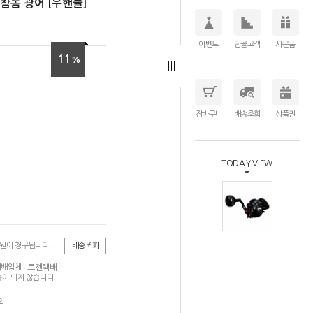
참돔 광어 [우핸들]
이벤트
단골고객
사은품
11
%
장바구니
배송조회
상품권
TODAY VIEW
0원이 청구됩니다.
배송조회
로젠택배
배업체 :
이 되지 않습니다.
요