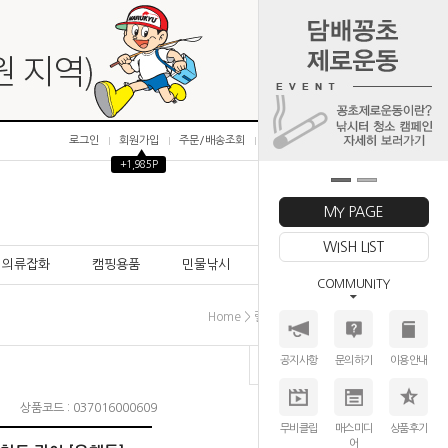
로그인
회원가입
주문/배송조회
마이페이지
▲
+1,985P
0
MY PAGE
WISH LIST
의류잡화
캠핑용품
민물낚시
바다낚시
COMMUNITY
>
>
>
Home
릴│REEL
베이트릴
바낙스
공지사항
문의하기
이용안내
상품코드 : 037016000609
무비클립
매스미디
상품후기
어