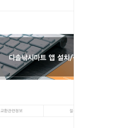
송교환관련정보
질문과 대답