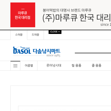
소매몰
도매몰
루어낚시대
릴·용품
줄·용품
어종별