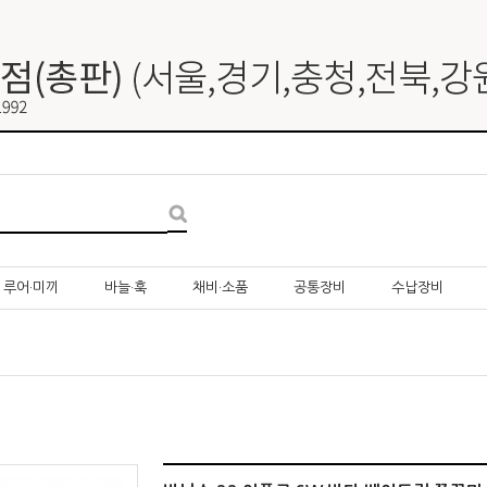
루어·미끼
바늘·훅
채비·소품
공통장비
수납장비