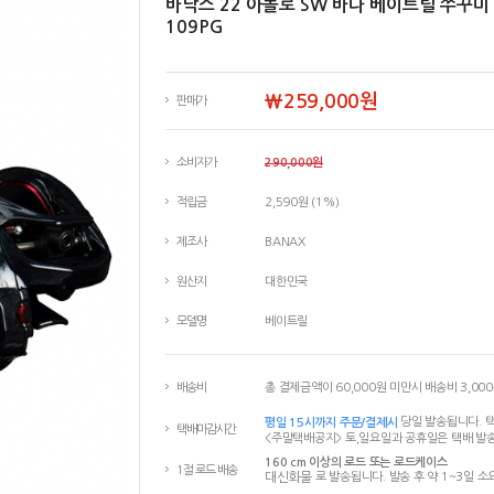
바낙스 22 아폴로 SW 바다 베이트릴 쭈꾸미 
109PG
￦259,000원
판매가
소비자가
290,000원
적립금
2,590원 (1%)
제조사
BANAX
원산지
대한민국
모델명
베이트릴
배송비
총 결제금액이 60,000원 미만시 배송비 3,00
평일 15시까지 주문/결제시
당일 발송됩니다. 택
택배마감시간
<주말택배공지> 토,일요일과 공휴일은 택배 발송
160 cm 이상의 로드 또는 로드케이스
1절 로드 배송
대신화물
로 발송됩니다. 발송 후 약 1~3일 소