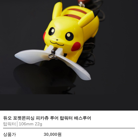
듀오 포켓몬피싱 피카츄 루어 탑워터 배스루어
탑워터│106mm 22g
상품가
30,000원