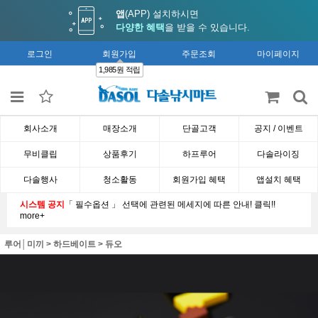
앱
(APP) 설치하시면
다양한 혜택
을 받을 수 있습니다.
로그인
회원가입
주문조회
마이페이지
1,985원 적립
회사소개
매장소개
단골고객
공지 / 이벤트
무비클립
상품후기
하프루어
다솔라이징
다솔행사
청소활동
회원가입 혜택
앱설치 혜택
시스템 공지
「 필수옵션 」 선택에 관련된 메세지에 따른 안내! 클릭!!
more+
루어│미끼
>
하드베이트
>
듀오