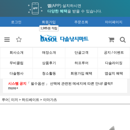
앱
(APP) 설치하시면
다양한 혜택
을 받을 수 있습니다.
로그인
회원가입
주문조회
마이페이지
1,985원 적립
회사소개
매장소개
단골고객
공지 / 이벤트
무비클립
상품후기
하프루어
다솔라이징
다솔행사
청소활동
회원가입 혜택
앱설치 혜택
시스템 공지
「 필수옵션 」 선택에 관련된 메세지에 따른 안내! 클릭!!
more+
루어│미끼
>
하드베이트
>
이마가츠