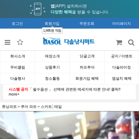
앱
(APP) 설치하시면
다양한 혜택
을 받을 수 있습니다.
로그인
회원가입
주문조회
마이페이지
1,985원 적립
회사소개
매장소개
단골고객
공지 / 이벤트
무비클립
상품후기
하프루어
다솔라이징
다솔행사
청소활동
회원가입 혜택
앱설치 혜택
시스템 공지
「 필수옵션 」 선택에 관련된 메세지에 따른 안내! 클릭!!
more+
튜닝파트
>
루어 파트
>
스커트│테일