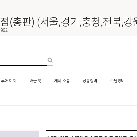
루어·미끼
바늘·훅
채비·소품
공통장비
수납장비