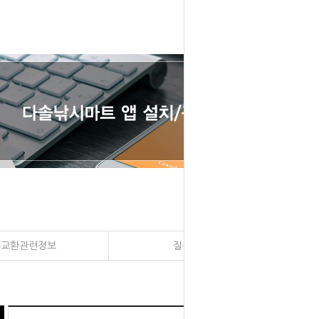
송교환관련정보
질문과 대답