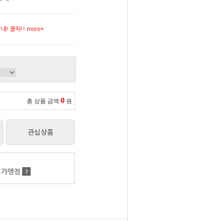
! 클릭!! more+
0
총 상품 금액
원
관심상품
 가맹점
?