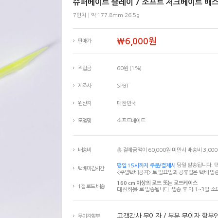
슈퍼베이트 슬레이 7 소프트 저크베이트 배
7인치│약 177.8mm 26.5g
￦6,000원
판매가
적립금
60원 (1%)
제조사
SPBT
원산지
대한민국
모델명
소프트베이트
배송비
총 결제금액이 60,000원 미만시 배송비 3,00
평일 15시까지 주문/결제시
당일 발송됩니다. 택
택배마감시간
<주말택배공지> 토,일요일과 공휴일은 택배 발송
160 cm 이상의 로드 또는 로드케이스
1절 로드 배송
대신화물
로 발송됩니다. 발송 후 약 1~3일 소
고객감사 무이자 / 부분 무이자 할부
무이자할부