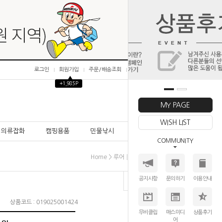
로그인
회원가입
주문/배송조회
마이페이지
▲
+1,985P
0
MY PAGE
WISH LIST
의류잡화
캠핑용품
민물낚시
바다낚시
COMMUNITY
>
>
>
Home
루어│미끼
웜(소프트루어)
기타
공지사항
문의하기
이용안내
상품코드 : 019025001424
무비클립
매스미디
상품후기
어