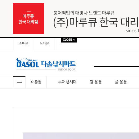
소매몰
도매몰
루어낚시대
릴·용품
줄·용품
어종별