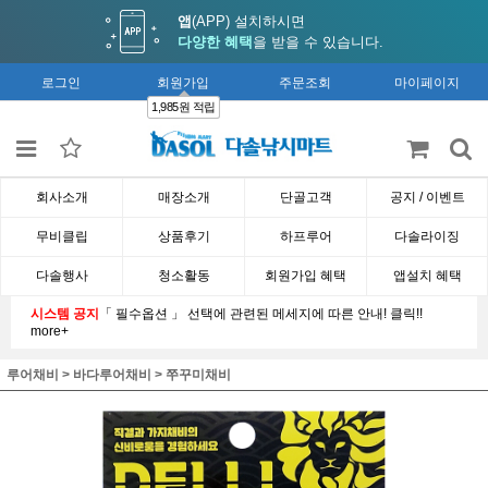
앱
(APP) 설치하시면
다양한 혜택
을 받을 수 있습니다.
로그인
회원가입
주문조회
마이페이지
1,985원 적립
회사소개
매장소개
단골고객
공지 / 이벤트
무비클립
상품후기
하프루어
다솔라이징
다솔행사
청소활동
회원가입 혜택
앱설치 혜택
시스템 공지
「 필수옵션 」 선택에 관련된 메세지에 따른 안내! 클릭!!
more+
루어채비
>
바다루어채비
>
쭈꾸미채비