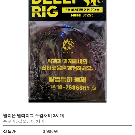
델리온 델리리그 쭈갑채비 2세대
쭈꾸미, 갑오징어 채비
상품가
3,900원