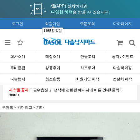
앱
(APP) 설치하시면
다양한 혜택
을 받을 수 있습니다.
로그인
회원가입
주문조회
마이페이지
1,985원 적립
회사소개
매장소개
단골고객
공지 / 이벤트
무비클립
상품후기
하프루어
다솔라이징
다솔행사
청소활동
회원가입 혜택
앱설치 혜택
시스템 공지
「 필수옵션 」 선택에 관련된 메세지에 따른 안내! 클릭!!
more+
루어훅
>
언더리그
>
기타