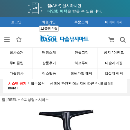
앱
(APP) 설치하시면
다양한 혜택
을 받을 수 있습니다.
로그인
회원가입
주문조회
마이페이지
1,985원 적립
회사소개
매장소개
단골고객
공지 / 이벤트
무비클립
상품후기
하프루어
다솔라이징
다솔행사
청소활동
회원가입 혜택
앱설치 혜택
시스템 공지
「 필수옵션 」 선택에 관련된 메세지에 따른 안내! 클릭!!
more+
릴│REEL
>
스피닝릴
>
시마노