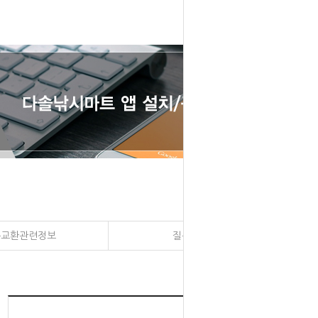
송교환관련정보
질문과 대답