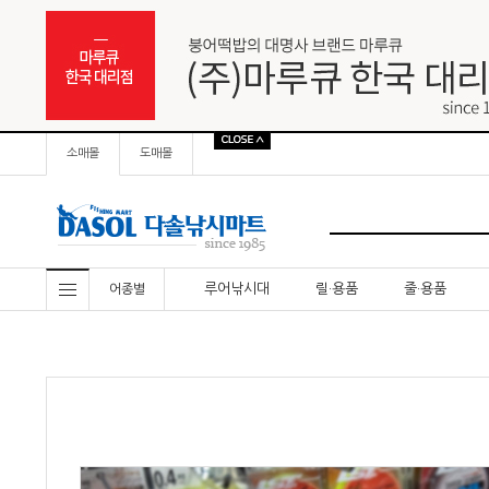
소매몰
도매몰
루어낚시대
릴·용품
줄·용품
어종별