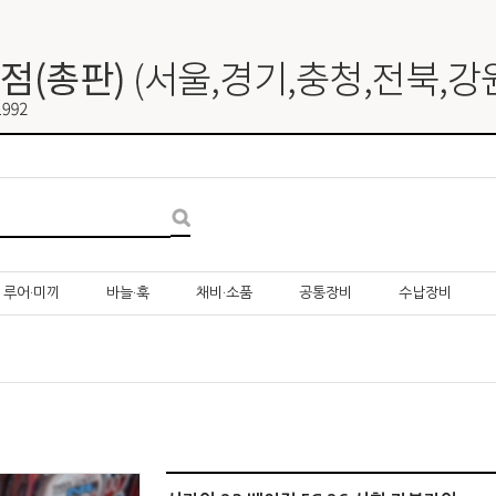
루어·미끼
바늘·훅
채비·소품
공통장비
수납장비