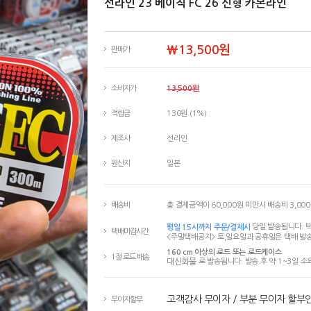
선라인 23 베이직 FC 26 신형 카본라인
￦13,500원
판매가
소비자가
13,500원
적립금
130원 (1%)
제조사
선라인
원산지
일본
배송비
총 결제금액이 60,000원 미만시 배송비 3,00
평일 15시까지 주문/결제시
당일 발송됩니다. 택
택배마감시간
<주말택배공지> 토,일요일과 공휴일은 택배 발송
160 cm 이상의 로드 또는 로드케이스
1절 로드 배송
대신화물
로 발송됩니다. 발송 후 약 1~3일 소
고객감사 무이자 / 부분 무이자 할부
무이자할부