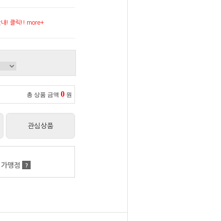
! 클릭!! more+
0
총 상품 금액
원
관심상품
 가맹점
?