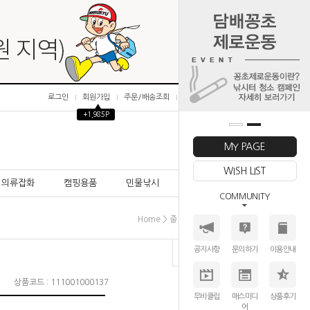
로그인
회원가입
주문/배송조회
마이페이지
▲
+1,985P
0
MY PAGE
WISH LIST
의류잡화
캠핑용품
민물낚시
바다낚시
COMMUNITY
>
>
>
Home
줄│LINE
카본루어줄
선라인
공지사항
문의하기
이용안내
상품코드 : 111001000137
무비클립
매스미디
상품후기
어