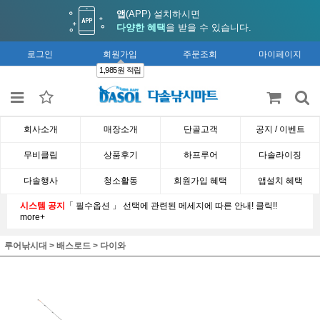
앱
(APP) 설치하시면
다양한 혜택
을 받을 수 있습니다.
로그인
회원가입
주문조회
마이페이지
1,985원 적립
회사소개
매장소개
단골고객
공지 / 이벤트
무비클립
상품후기
하프루어
다솔라이징
다솔행사
청소활동
회원가입 혜택
앱설치 혜택
시스템 공지
「 필수옵션 」 선택에 관련된 메세지에 따른 안내! 클릭!!
more+
루어낚시대
>
배스로드
>
다이와