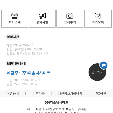
회사소개
공지사항
고객후기
카카오톡
영업시간
매장 031-202-0907
평일 / 공휴일 9:00 ~ 20:00
일요일 휴무 / 점심 12~13시까지
입금계좌 안내
문의하기
예금주 : (주)다솔낚시마트
국민 200037-04-001762
농협 355-8724-0301-23
이용안내
이용약관
개인정보처리방침
PC버전
(주)다솔낚시마트
대표 : 최훈 ㅣ 개인정보 보호 책임자 : 정재훈
사업자 등록번호 : 661-87-00354