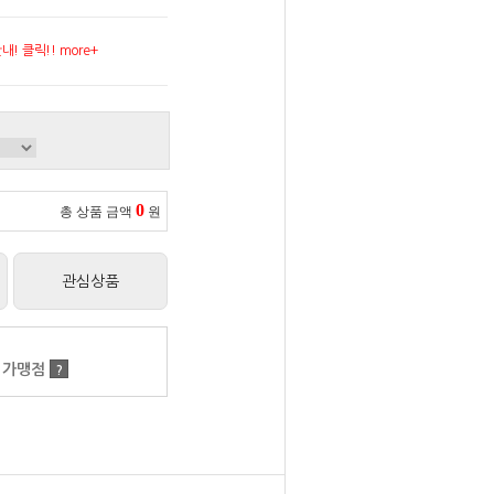
! 클릭!! more+
0
총 상품 금액
원
관심상품
 가맹점
?