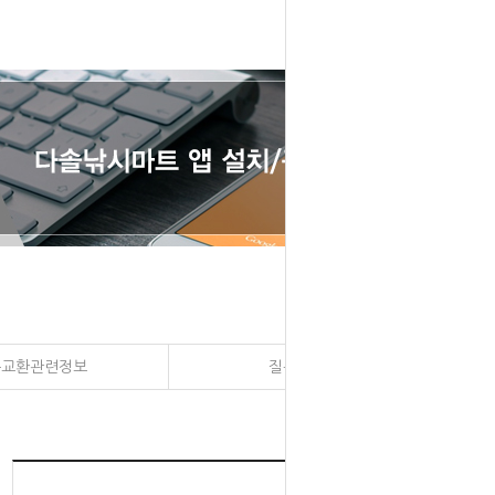
송교환관련정보
질문과 대답