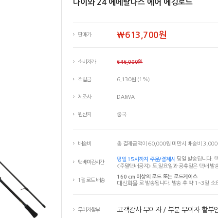
다이와 24 에메랄다스 에어 에깅로드
￦613,700원
판매가
소비자가
646,000원
적립금
6,130원 (1%)
제조사
DAIWA
원산지
중국
배송비
총 결제금액이 60,000원 미만시 배송비 3,00
평일 15시까지 주문/결제시
당일 발송됩니다. 택
택배마감시간
<주말택배공지> 토,일요일과 공휴일은 택배 발송
160 cm 이상의 로드 또는 로드케이스
1절 로드 배송
대신화물
로 발송됩니다. 발송 후 약 1~3일 소
고객감사 무이자 / 부분 무이자 할부
무이자할부