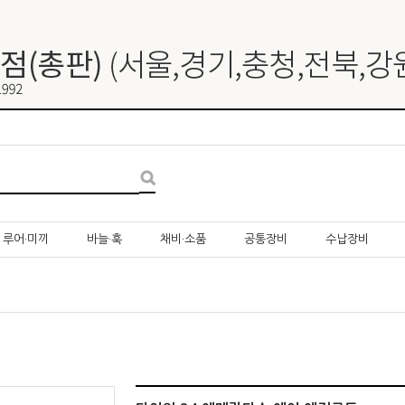
루어·미끼
바늘·훅
채비·소품
공통장비
수납장비