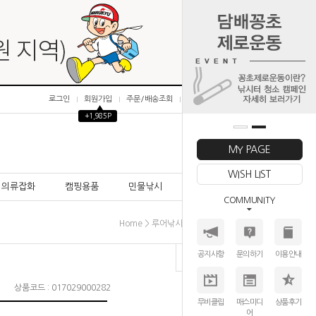
로그인
회원가입
주문/배송조회
마이페이지
▲
+1,985P
0
MY PAGE
WISH LIST
의류잡화
캠핑용품
민물낚시
바다낚시
COMMUNITY
>
>
>
Home
루어낚시대
바다캐스팅로드
다이와
공지사항
문의하기
이용안내
상품코드 : 017029000282
무비클립
매스미디
상품후기
어