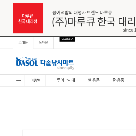
소매몰
도매몰
루어낚시대
릴·용품
줄·용품
어종별