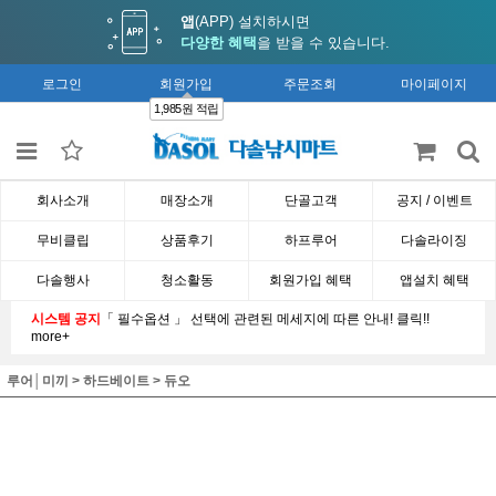
앱
(APP) 설치하시면
다양한 혜택
을 받을 수 있습니다.
로그인
회원가입
주문조회
마이페이지
1,985원 적립
회사소개
매장소개
단골고객
공지 / 이벤트
무비클립
상품후기
하프루어
다솔라이징
다솔행사
청소활동
회원가입 혜택
앱설치 혜택
시스템 공지
「 필수옵션 」 선택에 관련된 메세지에 따른 안내! 클릭!!
more+
루어│미끼
>
하드베이트
>
듀오