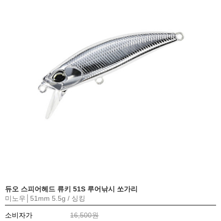
듀오 스피어헤드 류키 51S 루어낚시 쏘가리
미노우│51mm 5.5g / 싱킹
소비자가
16,500원