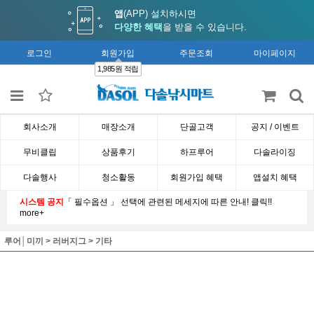
앱
(APP) 설치하시면
다양한 혜택
을 받을 수 있습니다.
로그인
회원가입
주문조회
마이페이지
1,985원 적립
회사소개
매장소개
단골고객
공지 / 이벤트
무비클립
상품후기
하프루어
다솔라이징
다솔행사
청소활동
회원가입 혜택
앱설치 혜택
시스템 공지
「 필수옵션 」 선택에 관련된 메세지에 따른 안내! 클릭!!
more+
루어│미끼
>
러버지그
>
기타