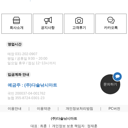
회사소개
공지사항
고객후기
카카오톡
영업시간
매장 031-202-0907
평일 / 공휴일 9:00 ~ 20:00
일요일 휴무 / 점심 12~13시까지
입금계좌 안내
문의하기
예금주 : (주)다솔낚시마트
국민 200037-04-001762
농협 355-8724-0301-23
이용안내
이용약관
개인정보처리방침
PC버전
(주)다솔낚시마트
대표 : 최훈 ㅣ 개인정보 보호 책임자 : 정재훈