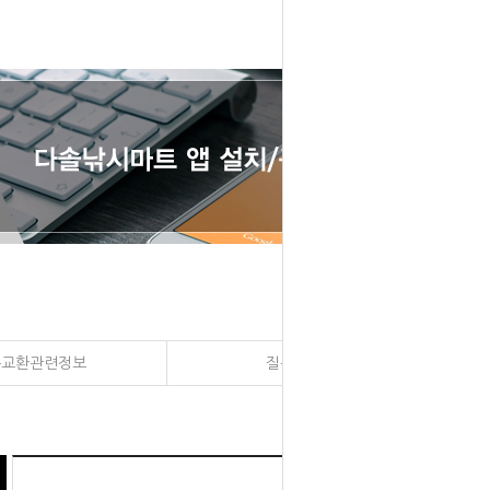
송교환관련정보
질문과 대답