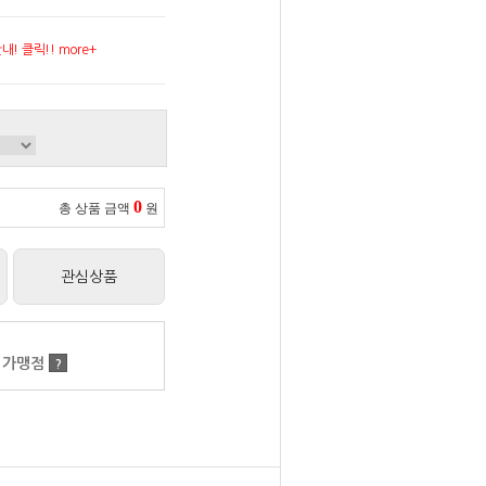
! 클릭!! more+
0
총 상품 금액
원
관심상품
 가맹점
?