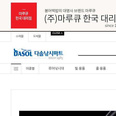
소매몰
도매몰
루어낚시대
릴·용품
줄·용품
어종별