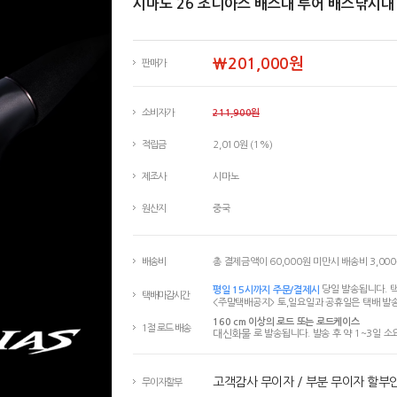
시마노 26 조디아스 배스대 루어 배스낚시대
￦201,000원
판매가
소비자가
211,900원
적립금
2,010원 (1%)
제조사
시마노
원산지
중국
배송비
총 결제금액이 60,000원 미만시 배송비 3,00
평일 15시까지 주문/결제시
당일 발송됩니다. 택
택배마감시간
<주말택배공지> 토,일요일과 공휴일은 택배 발송
160 cm 이상의 로드 또는 로드케이스
1절 로드 배송
대신화물
로 발송됩니다. 발송 후 약 1~3일 소
고객감사 무이자 / 부분 무이자 할부
무이자할부