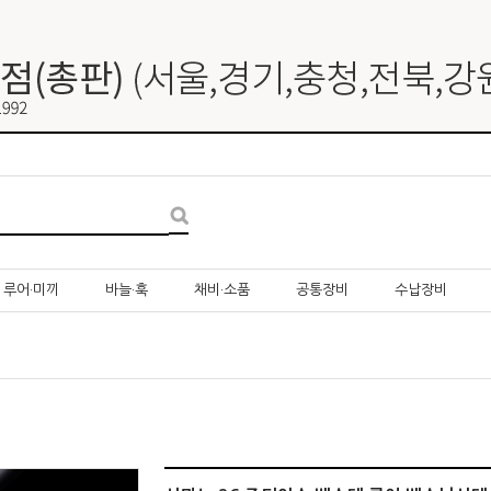
루어·미끼
바늘·훅
채비·소품
공통장비
수납장비