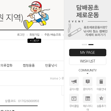
로그인
회원가입
주문/배송조회
마이페이지
▲
+1,985P
0
MY PAGE
WISH LIST
의류잡화
캠핑용품
민물낚시
바다낚시
COMMUNITY
>
>
>
Home
루어낚시대
배스로드
시마노
공지사항
문의하기
이용안내
상품코드 : 017026000958
무비클립
매스미디
상품후기
어