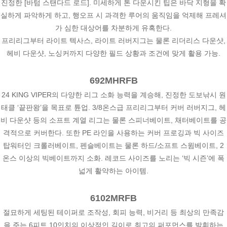
진정한 [바텀 스탠다드 로드]. 미세하게 톤 다운시킨 팁은 바닥 지형을 확
실하게 파악하게 하고, 행오프 시 과격한 루어의 움직임을 억제해 프레셔
가 심한 대상어를 차분하게 유혹한다.
프리리그부터 라이트 텍사스, 라이트 러버지그는 물론 리더리스 다운샷,
헤비 다운샷, 노싱커까지 다양한 필드 상황과 조건에 맞게 활용 가능.
692MHRFB
24 KING VIPER의 다양한 리그 소화 능력을 계승해, 진정한 도보낚시 원
태클 ‘끝판왕’을 목표로 튠업. 3/8온스급 프리리그부터 커버 러버지그, 헤
비 다운샷 등의 소프트 계열 리그는 물론 스피너베이트, 채터베이트를 공
격적으로 커버한다. 또한 PE 라인을 사용하는 커버 프로깅과 빅 사이즈
탑워터인 크롤러베이트, 펜슬베이트는 물론 하드/소프트 스윔베이트, 2
온스 이상의 빅베이트까지 소화. 레코드 사이즈를 노리는 ‘빅 시즌’에 폭
넓게 활약하는 아이템.
6102MRFB
절묘하게 세팅된 테이퍼로 조작성, 회피 능력, 비거리 등 최상의 만족감
을 주는 6피트 10인치의 이상적인 길이로 최고의 퍼포먼스를 발휘하는