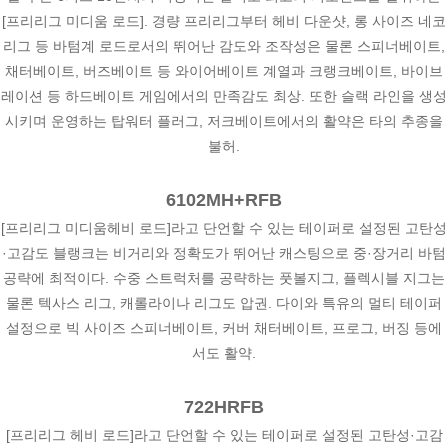
[프리리그 미디움 로드]. 경량 프리리그부터 헤비 다운샷, 롱 사이즈 네코
리그 등 바텀계 로드로서의 뛰어난 감도와 조작성은 물론 스피너베이트,
채터베이트, 버즈베이트 등 와이어베이트 계열과 크랭크베이트, 바이브
레이션 등 하드베이트 게임에서의 만족감도 최상. 또한 슬랙 라인을 생성
시키며 운영하는 탑워터 플러그, 저크베이트에서의 활약은 타의 추종을
불허.
6102MH+RFB
[프리리그 미디움헤비 로드]라고 단언할 수 있는 테이퍼로 설정된 고탄성
·고감도 블랭크는 비거리와 정확도가 뛰어난 캐스팅으로 중·장거리 바텀
공략에 최적이다. 수중 스트럭처를 공략하는 풋볼지그, 플렉시블 지그는
물론 텍사스 리그, 캐롤라이나 리그도 압권. 다이와 특유의 멀티 테이퍼
설정으로 빅 사이즈 스피너베이트, 커버 채터베이트, 프로그, 버징 등에
서도 활약.
722HRFB
[프리리그 헤비 로드]라고 단언할 수 있는 테이퍼로 설정된 고탄성·고감