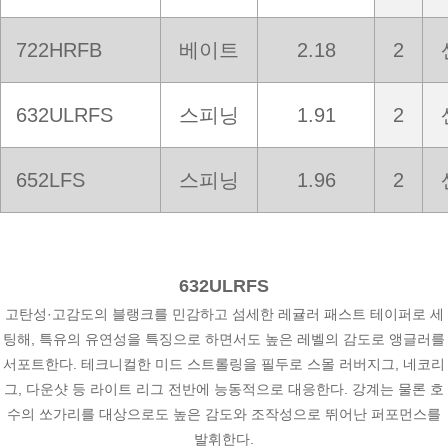
722HRFB
베이트
2.18
2
632ULRFS
스피닝
1.91
2
652LFS
스피닝
1.96
2
632ULRFS
고탄성·고감도의 블랭크를 민감하고 섬세한 레귤러 패스트 테이퍼로 세
팅해, 특유의 유연성을 특징으로 하면서도 높은 레벨의 감도로 앵글러를
서포트한다. 테크니컬한 미드 스트롤링을 필두로 스몰 러버지그, 네코리
그, 다운샷 등 라이트 리그 전반에 능동적으로 대응한다. 강계는 물론 호
수의 쏘가리를 대상으로도 높은 감도와 조작성으로 뛰어난 퍼포먼스를
발휘한다.