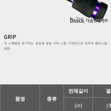
전체길이
절
품명
종류
(m)
(