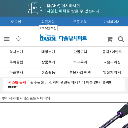
앱
(APP) 설치하시면
다양한 혜택
을 받을 수 있습니다.
로그인
회원가입
주문조회
마이페이지
1,985원 적립
회사소개
매장소개
단골고객
공지 / 이벤트
무비클립
상품후기
하프루어
다솔라이징
다솔행사
청소활동
회원가입 혜택
앱설치 혜택
시스템 공지
「 필수옵션 」 선택에 관련된 메세지에 따른 안내! 클릭!!
more+
루어낚시대
>
배스로드
>
다이와