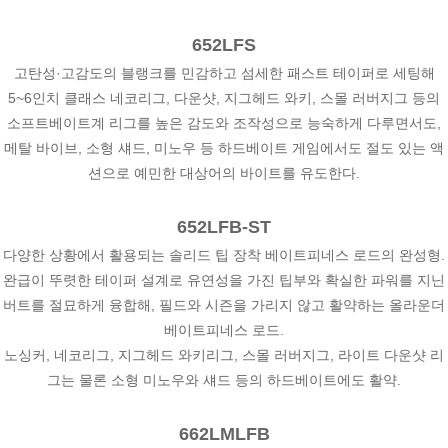
652LFS
고탄성·고감도의 블랭크를 민감하고 섬세한 패스트 테이퍼로 세팅해
5~6인치 클래스 네코리그, 다운샷, 지그헤드 와키, 스몰 러버지그 등의
소프트베이트계 리그를 높은 감도와 조작성으로 능숙하게 다루면서도,
메탈 바이브, 소형 섀드, 미노우 등 하드베이트 게임에서도 절도 있는 액
션으로 예민한 대상어의 바이트를 유도한다.
652LFB-ST
다양한 상황에서 활용되는 솔리드 팁 장착 베이트피네스 로드의 완성형.
완급이 뚜렷한 테이퍼 설계로 유연성을 가진 팁부와 확실한 파워를 지닌
버트를 절묘하게 융합해, 필드와 시즌을 가리지 않고 활약하는 올라운더
베이트피네스 로드.
노싱커, 네코리그, 지그헤드 와키리그, 스몰 러버지그, 라이트 다운샷 리
그는 물론 소형 미노우와 섀드 등의 하드베이트에도 활약.
662LMLFB