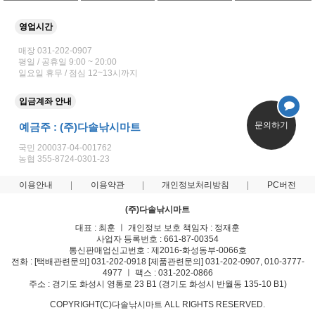
영업시간
매장 031-202-0907
평일 / 공휴일 9:00 ~ 20:00
일요일 휴무 / 점심 12~13시까지
입금계좌 안내
문의하기
예금주 : (주)다솔낚시마트
국민 200037-04-001762
농협 355-8724-0301-23
이용안내
이용약관
개인정보처리방침
PC버전
(주)다솔낚시마트
대표 : 최훈 ㅣ 개인정보 보호 책임자 : 정재훈
사업자 등록번호 : 661-87-00354
통신판매업신고번호 : 제2016-화성동부-0066호
전화 : [택배관련문의] 031-202-0918 [제품관련문의] 031-202-0907, 010-3777-
4977 ㅣ 팩스 : 031-202-0866
주소 : 경기도 화성시 영통로 23 B1 (경기도 화성시 반월동 135-10 B1)
COPYRIGHT(C)다솔낚시마트 ALL RIGHTS RESERVED.