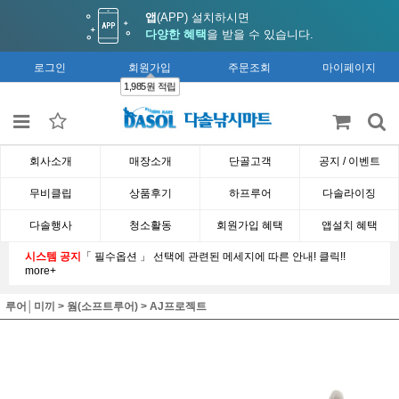
앱
(APP) 설치하시면
다양한 혜택
을 받을 수 있습니다.
로그인
회원가입
주문조회
마이페이지
1,985원 적립
회사소개
매장소개
단골고객
공지 / 이벤트
무비클립
상품후기
하프루어
다솔라이징
다솔행사
청소활동
회원가입 혜택
앱설치 혜택
시스템 공지
「 필수옵션 」 선택에 관련된 메세지에 따른 안내! 클릭!!
more+
루어│미끼
>
웜(소프트루어)
>
AJ프로젝트