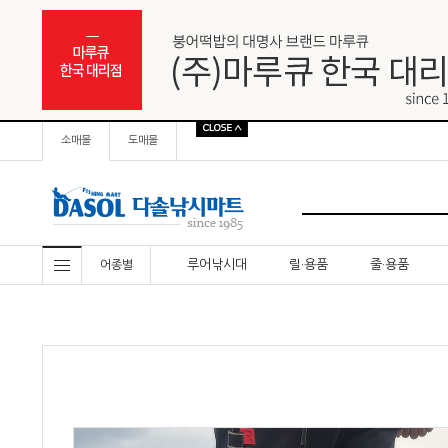
소매몰
도매몰
루어낚시대
릴·용품
줄·용품
어종별