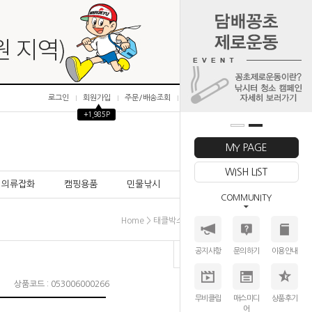
로그인
회원가입
주문/배송조회
마이페이지
▲
+1,985P
0
MY PAGE
WISH LIST
의류잡화
캠핑용품
민물낚시
바다낚시
COMMUNITY
>
>
>
Home
태클박스
메이호/버서스
부속제품
공지사항
문의하기
이용안내
상품코드 : 053006000266
무비클립
매스미디
상품후기
어