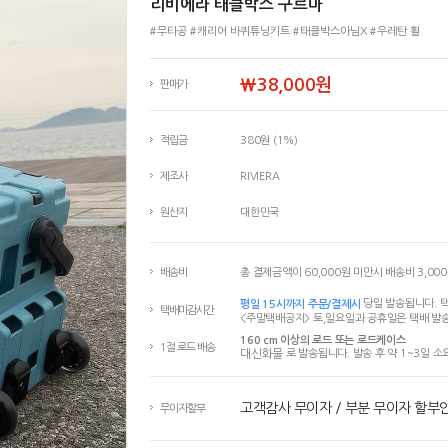
리비에라 태클박스 구르마
#무타공 #캐리어 바퀴튜닝키트 #태클박스아님X #우레탄 휠
￦38,000원
판매가
적립금
380원 (1%)
제조사
RIVIERA
원산지
대한민국
배송비
총 결제금액이 60,000원 미만시 배송비 3,00
평일 15시까지 주문/결제시
당일 발송됩니다. 택
택배마감시간
<주말택배공지> 토,일요일과 공휴일은 택배 발송
160 cm 이상의 로드 또는 로드케이스
1절 로드 배송
대신화물
로 발송됩니다. 발송 후 약 1~3일 소
고객감사 무이자 / 부분 무이자 할부
무이자할부