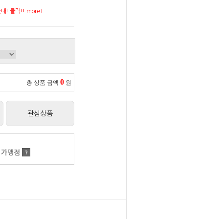
! 클릭!! more+
0
총 상품 금액
원
관심상품
 가맹점
?