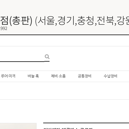
루어·미끼
바늘·훅
채비·소품
공통장비
수납장비