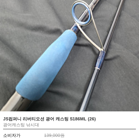
JS컴퍼니 리버티오션 광어 캐스팅 S186ML (26)
광어캐스팅 낚시대
소비자가
139,000원