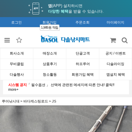
앱
(APP) 설치하시면
다양한 혜택
을 받을 수 있습니다.
로그인
회원가입
주문조회
마이페이지
1,985원 적립
회사소개
매장소개
단골고객
공지 / 이벤트
무비클립
상품후기
하프루어
다솔라이징
다솔행사
청소활동
회원가입 혜택
앱설치 혜택
시스템 공지
「 필수옵션 」 선택에 관련된 메세지에 따른 안내! 클릭!!
more+
루어낚시대
>
바다캐스팅로드
>
JS