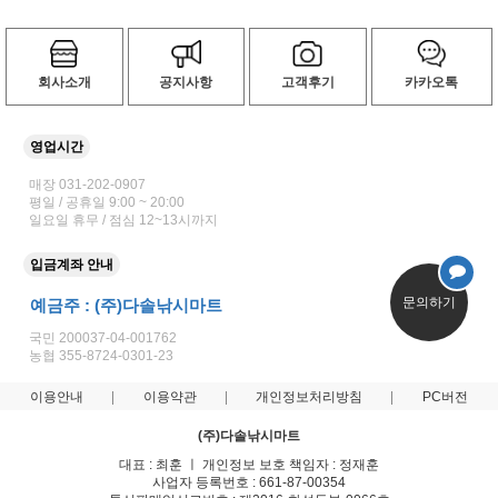
회사소개
공지사항
고객후기
카카오톡
영업시간
매장 031-202-0907
평일 / 공휴일 9:00 ~ 20:00
일요일 휴무 / 점심 12~13시까지
입금계좌 안내
문의하기
예금주 : (주)다솔낚시마트
국민 200037-04-001762
농협 355-8724-0301-23
이용안내
이용약관
개인정보처리방침
PC버전
(주)다솔낚시마트
대표 : 최훈 ㅣ 개인정보 보호 책임자 : 정재훈
사업자 등록번호 : 661-87-00354