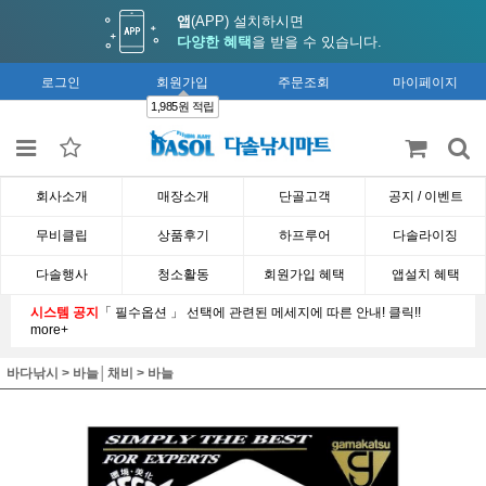
앱
(APP) 설치하시면
다양한 혜택
을 받을 수 있습니다.
로그인
회원가입
주문조회
마이페이지
1,985원 적립
회사소개
매장소개
단골고객
공지 / 이벤트
무비클립
상품후기
하프루어
다솔라이징
다솔행사
청소활동
회원가입 혜택
앱설치 혜택
시스템 공지
「 필수옵션 」 선택에 관련된 메세지에 따른 안내! 클릭!!
more+
바다낚시
>
바늘│채비
>
바늘