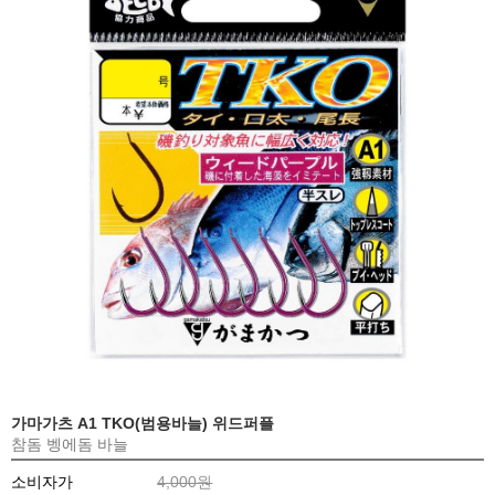
가마가츠 A1 TKO(범용바늘) 위드퍼플
참돔 벵에돔 바늘
소비자가
4,000원