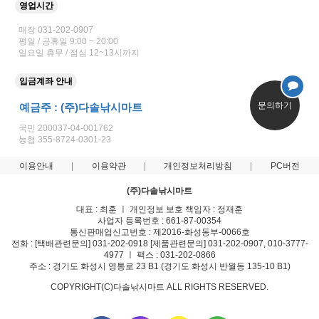
영업시간
매장 031-202-0907
평일 / 공휴일 9:00 ~ 20:00
일요일 휴무 / 점심 12~13시까지
입금계좌 안내
문의하기
예금주 : (주)다솔낚시마트
국민 200037-04-001762
농협 355-8724-0301-23
이용안내
이용약관
개인정보처리방침
PC버전
(주)다솔낚시마트
대표 : 최훈 ㅣ 개인정보 보호 책임자 : 정재훈
사업자 등록번호 : 661-87-00354
통신판매업신고번호 : 제2016-화성동부-0066호
전화 : [택배관련문의] 031-202-0918 [제품관련문의] 031-202-0907, 010-3777-
4977 ㅣ 팩스 : 031-202-0866
주소 : 경기도 화성시 영통로 23 B1 (경기도 화성시 반월동 135-10 B1)
COPYRIGHT(C)다솔낚시마트 ALL RIGHTS RESERVED.