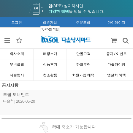
앱
(APP) 설치하시면
다양한 혜택
을 받을 수 있습니다.
로그인
회원가입
주문조회
마이페이지
1,985원 적립
회사소개
매장소개
단골고객
공지 / 이벤트
무비클립
상품후기
하프루어
다솔라이징
다솔행사
청소활동
회원가입 혜택
앱설치 혜택
공지사항
드림 토너먼트
다솔**
|
2026-05-20
확대 축소가 가능합니다.