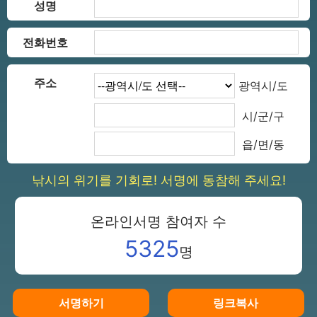
성명
전화번호
주소
광역시/도
시/군/구
읍/면/동
낚시의 위기를 기회로! 서명에 동참해 주세요!
온라인서명 참여자 수
5325
명
서명하기
링크복사