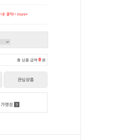
! 클릭!! more+
0
총 상품 금액
원
관심상품
 가맹점
?