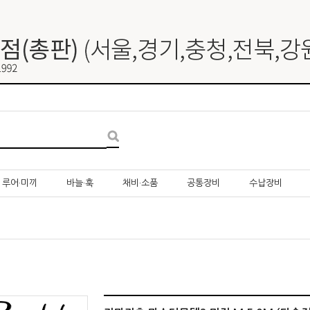
루어·미끼
바늘·훅
채비·소품
공통장비
수납장비