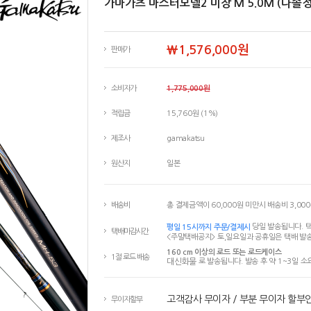
가마가츠 마스터모델2 미장 M 5.0M (다솔
￦1,576,000원
판매가
소비자가
1,775,000원
적립금
15,760원 (1%)
제조사
gamakatsu
원산지
일본
배송비
총 결제금액이 60,000원 미만시 배송비 3,00
평일 15시까지 주문/결제시
당일 발송됩니다. 택
택배마감시간
<주말택배공지> 토,일요일과 공휴일은 택배 발송
160 cm 이상의 로드 또는 로드케이스
1절 로드 배송
대신화물
로 발송됩니다. 발송 후 약 1~3일 소
고객감사 무이자 / 부분 무이자 할부
무이자할부