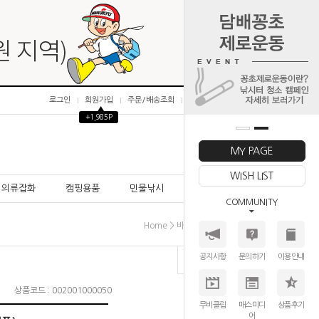
로그인
회원가입
주문/배송조회
마이페이지
▲
+1,985P
0
MY PAGE
WISH LIST
의류잡화
캠핑용품
민물낚시
바다낚시
COMMUNITY
>
>
>
Home
바다낚시
찌낚시대
갯바위대
공지사항
문의하기
이용안내
상품코드 : 002001000050
무비클립
매스미디
상품후기
어