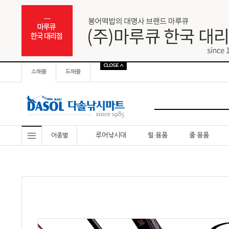
소매몰
도매몰
루어낚시대
릴·용품
줄·용품
어종별