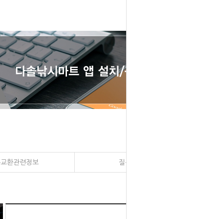
송교환관련정보
질문과 대답