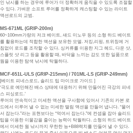
인 낚시를 하는 경우에 루어가 더 정확하게 움직을 수 있도록 조절할
수 있다. 가벼운 소프트 루어를 정확하게 캐스팅할 수 있는 라이트
액션로드의 교범.
MS-671ML (GRIP-200m)
60~100mm가량의 저크 베이트, 섀드 미노우 등의 소형 하드 베이트
를 활용하는데 적합한 액션을 보유한 모델. 저킹,리핑, 트위칭에 거
침없이 로드를 조작할 수 있다. 싱커류를 이용한 지그 헤드, 다운 샷,
스플릿 샷 리그 등을 활용할 때, 바닥을 느끼는 감도 또한 일품으로
웜을 이용한 탐색 낚시에 탁월하다.
MCF-651L-ULS (GRIP-215mm) / 701ML-LS (GRIP-249mm)
[베이트 피네스로드, 솔리드 팁 마이크로 가이드 ]
‘극도로 예민해진 배스 상태에 대응하기 위해 만들어진 극강의 피네
스 피싱로드.’
루어의 연속적이고 미세한 액션을 구사함에 있어서 기존의 카본 로
드에서 이루어 낼 수 없는 미세한 떨림 액션을 만들어 냅니다. “물어
서 잡는다.”라는 표현보다는 “먹여서 잡는다.”에 컨셉을 잡아 솔리드
팁을 이용한 이물감을 줄이는 능력이 탁월하다. 소형의 하드 베이트
에서 미세한 웜 낚시까지 무한한 능+B88력치를 만들어 낼 수 있다.