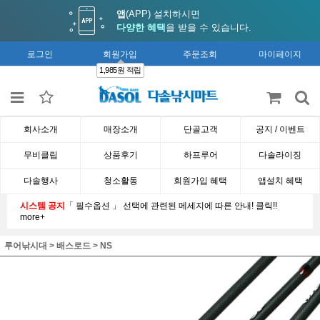
앱
(APP) 설치하시면
다양한 혜택
을 받을 수 있습니다.
로그인
회원가입
주문조회
마이페이지
1,985원 적립
회사소개
매장소개
단골고객
공지 / 이벤트
무비클립
상품후기
하프루어
다솔라이징
다솔행사
청소활동
회원가입 혜택
앱설치 혜택
시스템 공지
「 필수옵션 」 선택에 관련된 메세지에 따른 안내! 클릭!!
more+
루어낚시대
>
배스로드
>
NS