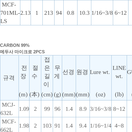
MCF-
701ML-
2.13
1
213
94
0.8
10.3
1/16~3/8
6~12
LS
CARBON 99%
메두사 마이크로 2PCS
접
전
절
은
무
LINE
선경
원경
Lure wt.
G
장
수
길
게
wt.
규격
이
(m)
(本)
(cm)
(g)
(mm)
(mm)
(oz)
(lb)
MCJ-
1.09
2
99
96
1.4
8.9
3/16~3/8
8~12
632L
MCF-
1.98
2
103
91
1.4
9.4
1/16~1/4
4~8
662L