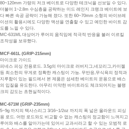
80~120mm 가량의 저크 베이트로 다양한 테크닉을 선보일 수 있다.
더불어 1~2.8m 수심층을 공략하는 미드 레인지 크랭크 베이트에 보
다 빠른 속공 공략이 가능해 졌다. 또한 60~70mm 소형의 바이브레
이션의 활용시에도 다양한 액션을 연출할 수 있고 예민한 바이트 감
도를 느낄 수 있다.
MC-631ML 대상어가 루어의 움직임에 적극적 반응을 불러 이르킬
조작성을 보유했다.
MCF-661L (GRIP-215mm)
마이크로 가이드
피네스 피싱 전용로드. 3.5g의 마이크로 러버지그,네꼬리그,카이젤
등 최소한의 무게로 정확한 캐스팅이 가능. 무반응,무식욕의 정적과
지루함이 있는 필드에서 본 제품은 섬세한 베이트의 운용으로 배스
의 입질을 유도한다. 아무리 미약한 바이트라도 체크되어지는 블랭
크의 감도는 초현실적이다.
MC-671M (GRIP-235mm)
5~9g 까지의 텍사스리그 3/16~1/2oz 까지의 폭 넓은 올라운드 피싱
용 로드. 어떤 로드와도 비교할 수 없는 캐스팅의 정교함이 느껴지고
루어와 배스를 알아가는데 있어서 교과서라고 할 수 있는 모범적 로