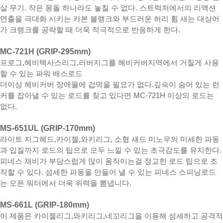
살 무기. 작은 몽돌 하나라도 놓칠 수 없다. 스트럭처에서의 리액션
연출을 극대화 시키는 카본 블랭크와 부드러운 허리 휨 새는 대상어
가 크랭크를 공략할 때 더욱 적극적으로 반응하게 한다.
MC-721H (GRIP-295mm)
프로그,헤비텍사스리그,러버지그를 헤비커버지역에서 거칠게 사용
할 수 있는 파워 배스로드
더이상 헤비커버 장애물에 겁먹을 필요가 없다.깊숙이 숨어 있는 런
커를 잡아낼 수 있는 로드를 찾고 있다면 MC-721H 이상의 로드는
없다.
MS-651UL (GRIP-170mm)
라이트 지그헤드,카이젤,와키리그, 소형 섀드 미노우의 미세한 파동
과 입질까지 로드의 팁으로 모두 느낄 수 있는 초극감도를 유지한다.
피네스 채비가 부담스럽게 많이 움직이는걸 정교한 로드 팁으로 조
작할 수 있다. 섬세한 파동을 만들어 낼 수 있는 피네스 스피닝로드
는 오픈 워터에서 더욱 위력을 뽐냅니다.
MS-661L (GRIP-180mm)
이 제품은 카이젤리그,와키리그,네꼬리그을 이용해 섬세하고 공격적