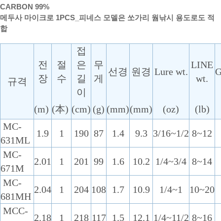
CARBON 99%
메두사 마이크로 1PCS_피네스 모델은 쏘가리 웜낚시 용도로도 적
합
접
전
절
은
무
LINE
선경
원경
Lure wt.
장
수
길
게
wt.
규격
이
(m)
(本)
(cm)
(g)
(mm)
(mm)
(oz)
(lb)
MC-
1.9
1
190
87
1.4
9.3
3/16~1/2
8~12
631ML
MC-
2.01
1
201
99
1.6
10.2
1/4~3/4
8~14
671M
MC-
2.04
1
204
108
1.7
10.9
1/4~1
10~20
681MH
MCC-
2.18
1
218
117
1.5
12.1
1/4~11/2
8~16