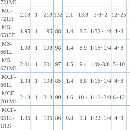
721ML
MC-
2.18
1
218
132
2.1
13.8
3/8~2
12~25
721H
MS-
1.95
1
195
88
1.4
8.3
1/32~1/4
4~8
651UL
MS-
1.98
1
198
98
1.4
8.9
1/16~1/4
4~8
661L
MS-
2.01
1
201
97
1.5
9.4
1/8~3/8
5~10
671ML
MCF-
1.98
1
198
85
1.4
8.8
1/16~1/4
4~8
661L
MCF-
2.13
1
213
99
1.6
10.1
1/10~3/8
6~12
701ML
MCF-
651L-
1.95
1
195
86
0.8
9.1
1/32~1/4
4~8
ULS