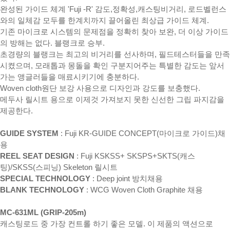
완성된 가이드 체계 'Fuji -R' 감도,정확성,캐스팅비거리, 로드벨런스
와의 일체감 모두를 한계치까지 끌어올린 최상급 가이드 체계.
기존 마이크로 시스템의 문제점을 정확히 찾아 보완, 더 이상 가이드
의 방해는 없다. 블랭크로 승부.
초경량의 블랭크는 최고의 비거리를 선사하며, 필드테스터들을 만족
시켰으며, 모래톱과 몽돌을 확인 구분지어주는 특별한 감도는 앞서
가는 앵글러들을 매료시키기에 충분하다.
Woven cloth원단 보강 사용으로 디자인과 강도를 보충했다.
메두사 릴시트 용으로 이제것 가져보지 못한 신선한 그립 파지감을
제공한다.
GUIDE SYSTEM
: Fuji KR-GUIDE CONCEPT(마이크로 가이드)채
용
REEL SEAT DESIGN
: Fuji KSKSS+ SKSPS+SKTS(캐스
팅)/SKSS(스피닝) Skeleton 릴시트
SPECIAL TECHNOLOGY
: Deep joint 방치채용
BLANK TECHNOLOGY
: WCG Woven Cloth Graphite 채용
MC-631ML (GRIP-205m)
캐스팅로드 중 가장 컨트롤 하기 좋은 모델. 이 제품의 액션으로