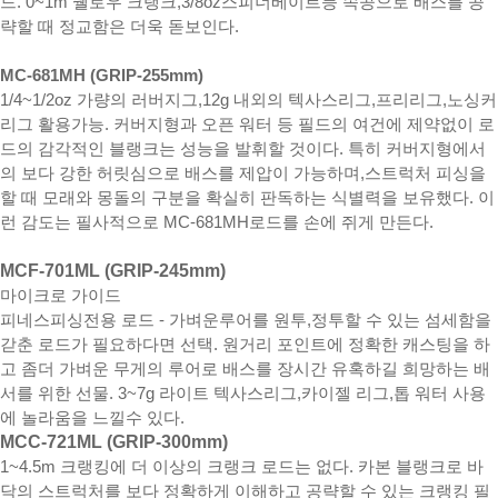
드. 0~1m 쉘로우 크랭크,3/8oz스피너베이트등 속공으로 배스를 공
략할 때 정교함은 더욱 돋보인다.
MC-681MH (GRIP-255mm)
1/4~1/2oz 가량의 러버지그,12g 내외의 텍사스리그,프리리그,노싱커
리그 활용가능. 커버지형과 오픈 워터 등 필드의 여건에 제약없이 로
드의 감각적인 블랭크는 성능을 발휘할 것이다. 특히 커버지형에서
의 보다 강한 허릿심으로 배스를 제압이 가능하며,스트럭처 피싱을
할 때 모래와 몽돌의 구분을 확실히 판독하는 식별력을 보유했다. 이
런 감도는 필사적으로 MC-681MH로드를 손에 쥐게 만든다.
MCF-701ML (GRIP-245mm)
마이크로 가이드
피네스피싱전용 로드 - 가벼운루어를 원투,정투할 수 있는 섬세함을
갇춘 로드가 필요하다면 선택. 원거리 포인트에 정확한 캐스팅을 하
고 좀더 가벼운 무게의 루어로 배스를 장시간 유혹하길 희망하는 배
서를 위한 선물. 3~7g 라이트 텍사스리그,카이젤 리그,톱 워터 사용
에 놀라움을 느낄수 있다.
MCC-721ML (GRIP-300mm)
1~4.5m 크랭킹에 더 이상의 크랭크 로드는 없다. 카본 블랭크로 바
닥의 스트럭처를 보다 정확하게 이해하고 공략할 수 있는 크랭킹 필