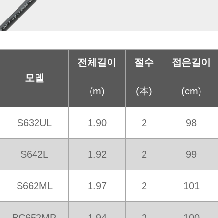
전체길이
절수
접은길이
모델
(m)
(本)
(cm)
S632UL
1.90
2
98
S642L
1.92
2
99
S662ML
1.97
2
101
BC652MR
1.94
2
100