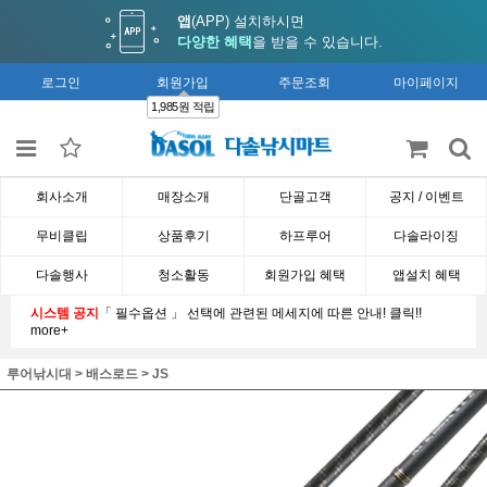
앱
(APP) 설치하시면
다양한 혜택
을 받을 수 있습니다.
로그인
회원가입
주문조회
마이페이지
1,985원 적립
회사소개
매장소개
단골고객
공지 / 이벤트
무비클립
상품후기
하프루어
다솔라이징
다솔행사
청소활동
회원가입 혜택
앱설치 혜택
시스템 공지
「 필수옵션 」 선택에 관련된 메세지에 따른 안내! 클릭!!
more+
루어낚시대
>
배스로드
>
JS