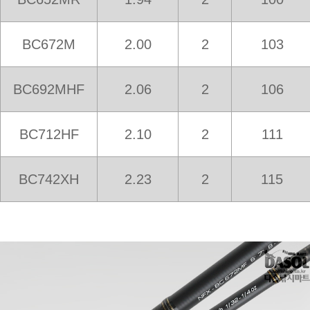
BC672M
2.00
2
103
BC692MHF
2.06
2
106
BC712HF
2.10
2
111
BC742XH
2.23
2
115