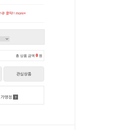
! 클릭!! more+
0
총 상품 금액
원
관심상품
 가맹점
?