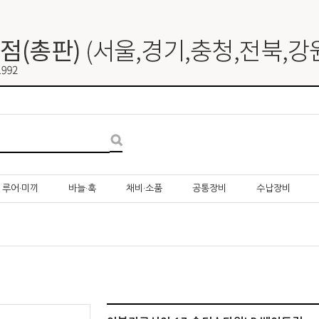
루어·미끼
바늘·훅
채비·소품
공통장비
수납장비