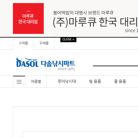
소매몰
도매몰
루어낚시대
릴·용품
줄·용품
어종별