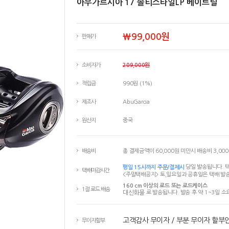
아부가르시아 17 솔티스타일LP 베이트릴
￦99,000원
판매가
소비자가
209,000원
적립금
990원 (1%)
제조사
AbuGarcia
원산지
중국
배송비
총 결제금액이 60,000원 미만시 배송비 3,00
평일 15시까지 주문/결제시
당일 발송됩니다. 택
택배마감시간
<주말택배공지> 토,일요일과 공휴일은 택배 발송
160 cm 이상의 로드 또는 로드케이스
1절 로드 배송
대신화물
로 발송됩니다. 발송 후 약 1~3일 소
고객감사 무이자 / 부분 무이자 할부
무이자할부