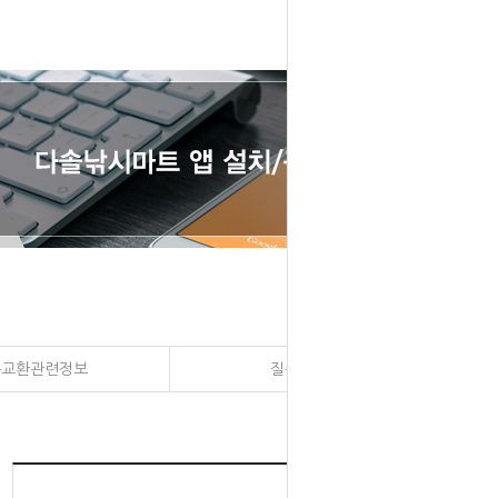
송교환관련정보
질문과 대답