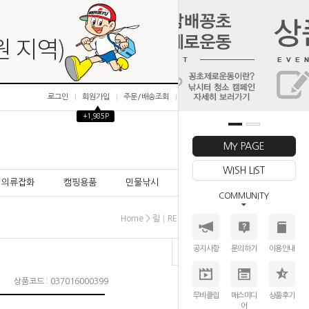
로그인
회원가입
주문/배송조회
마이페이지
▲
+1,985P
0
MY PAGE
WISH LIST
의류잡화
캠핑용품
민물낚시
바다낚시
COMMUNITY
>
>
>
Home
릴│REEL
베이트릴
아부가르시아
공지사항
문의하기
이용안내
상품코드 : 037016000399
무비클립
매스미디
상품후기
어