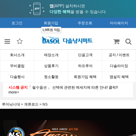
앱
(APP) 설치하시면
다양한 혜택
을 받을 수 있습니다.
로그인
회원가입
주문조회
마이페이지
1,985원 적립
회사소개
매장소개
단골고객
공지 / 이벤트
무비클립
상품후기
하프루어
다솔라이징
다솔행사
청소활동
회원가입 혜택
앱설치 혜택
시스템 공지
「 필수옵션 」 선택에 관련된 메세지에 따른 안내! 클릭!!
more+
루어낚시대
>
계류로드
>
NS