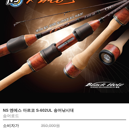
NS 엔에스 아르코 S-602UL 송어낚시대
송어로드
소비자가
350,000원