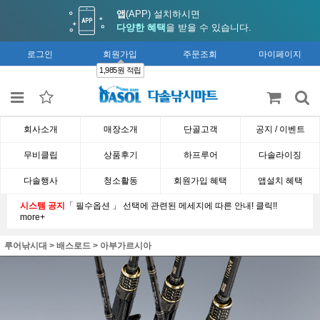
앱
(APP) 설치하시면
다양한 혜택
을 받을 수 있습니다.
로그인
회원가입
주문조회
마이페이지
1,985원 적립
회사소개
매장소개
단골고객
공지 / 이벤트
무비클립
상품후기
하프루어
다솔라이징
다솔행사
청소활동
회원가입 혜택
앱설치 혜택
시스템 공지
「 필수옵션 」 선택에 관련된 메세지에 따른 안내! 클릭!!
more+
루어낚시대
>
배스로드
>
아부가르시아