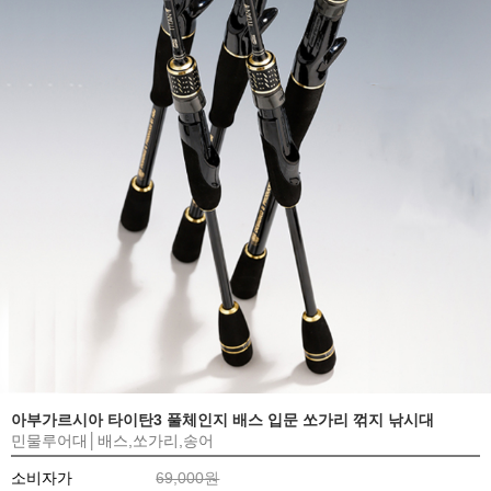
아부가르시아 타이탄3 풀체인지 배스 입문 쏘가리 꺾지 낚시대
민물루어대│배스,쏘가리,송어
소비자가
69,000원