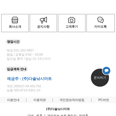
회사소개
공지사항
고객후기
카카오톡
영업시간
매장 031-202-0907
평일 / 공휴일 9:00 ~ 20:00
일요일 휴무 / 점심 12~13시까지
입금계좌 안내
문의하기
예금주 : (주)다솔낚시마트
국민 200037-04-001762
농협 355-8724-0301-23
이용안내
이용약관
개인정보처리방침
PC버전
(주)다솔낚시마트
대표 : 최훈 ㅣ 개인정보 보호 책임자 : 정재훈