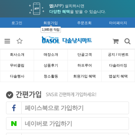
앱
(APP) 설치하시면
다양한 혜택
을 받을 수 있습니다.
로그인
회원가입
주문조회
마이페이지
1,985원 적립
회사소개
매장소개
단골고객
공지 / 이벤트
무비클립
상품후기
하프루어
다솔라이징
다솔행사
청소활동
회원가입 혜택
앱설치 혜택
페이스북으로 가입하기
네이버로 가입하기