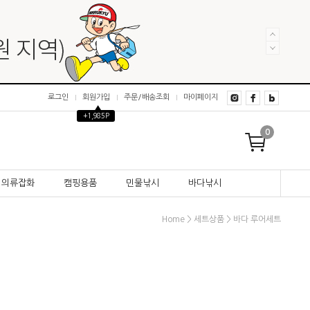
로그인
회원가입
주문/배송조회
마이페이지
▲
+1,985P
0
의류잡화
캠핑용품
민물낚시
바다낚시
>
>
Home
세트상품
바다 루어세트