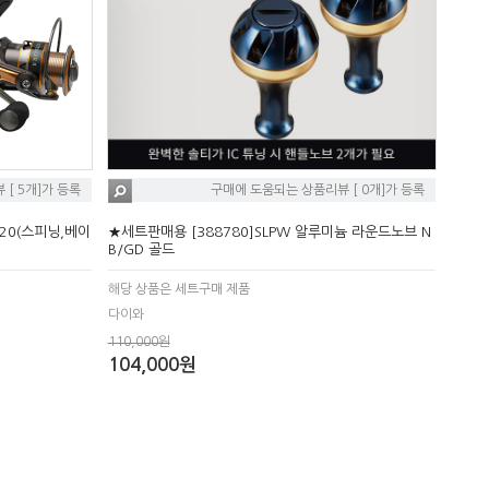
[ 5개]가 등록
구매에 도움되는 상품리뷰 [ 0개]가 등록
20(스피닝,베이
★세트판매용 [388780]SLPW 알루미늄 라운드노브 N
B/GD 골드
해당 상품은 세트구매 제품
다이와
110,000원
104,000원