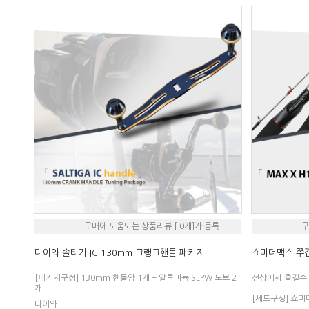
구매에 도움되는 상품리뷰 [ 0개]가 등록
구
다이와 솔티가 IC 130mm 크랭크핸들 패키지
쇼미더맥스 쭈
[패키지구성] 130mm 핸들암 1개 + 알루미늄 SLPW 노브 2
선상에서 즐길수 
개
[세트구성] 쇼미
다이와