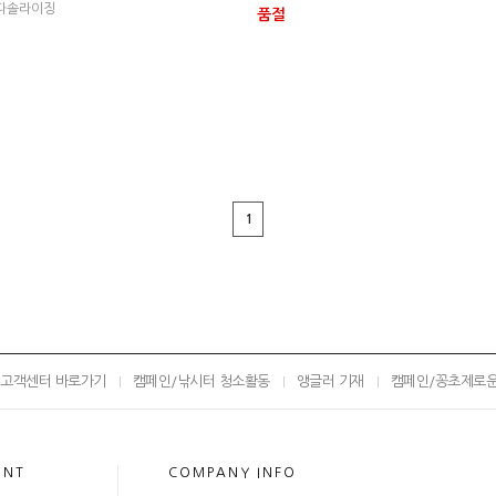
 다솔라이징
품절
1
고객센터 바로가기
캠페인/낚시터 청소활동
앵글러 기재
캠페인/꽁초제로
UNT
COMPANY INFO