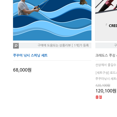
구매에 도움되는 상품리뷰 [ 1개]가 등록
구
쭈꾸미 낚시 스피닝 세트
크레도스 쭈깅 
선상에서 즐길수
68,000원
[세트구성] 로드
쭈꾸미낚시 세트
120,100원
120,100원
품절