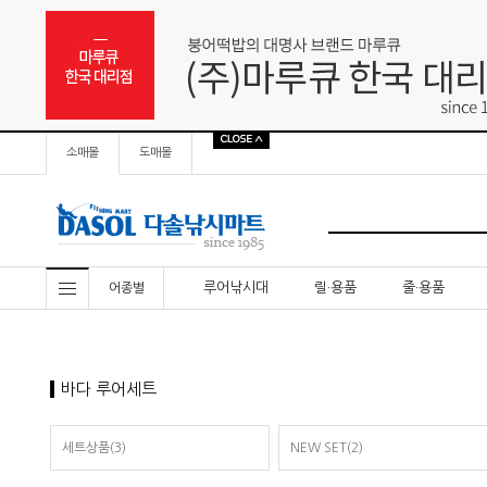
소매몰
도매몰
루어낚시대
릴·용품
줄·용품
어종별
바다 루어세트
세트상품(3)
NEW SET(2)