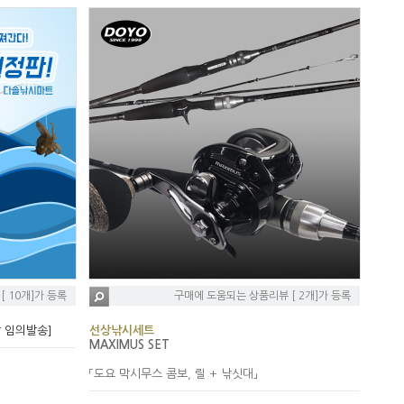
 10개]가 등록
구매에 도움되는 상품리뷰 [ 2개]가 등록
 임의발송]
선상낚시세트
MAXIMUS SET
「도요 막시무스 콤보, 릴 + 낚싯대」