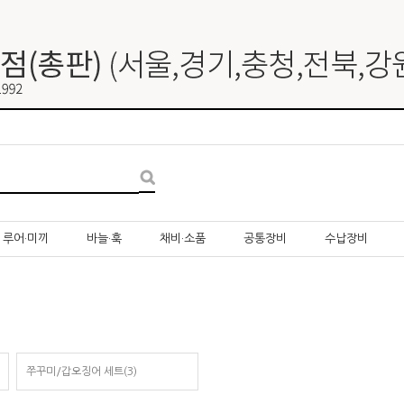
루어·미끼
바늘·훅
채비·소품
공통장비
수납장비
쭈꾸미/갑오징어 세트(3)