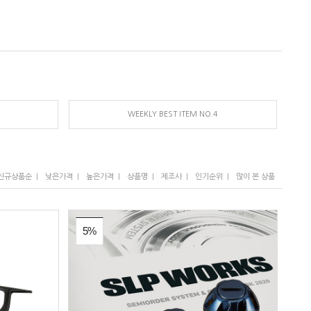
WEEKLY BEST ITEM NO.4
I
I
I
I
I
I
신규상품순
낮은가격
높은가격
상품명
제조사
인기순위
많이 본 상품
5%