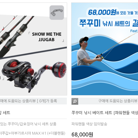
매에 도움되는 상품리뷰 [ 0개]가 등록
구매에 도움되는 상품리뷰 [
갑 세트
쭈꾸미 낚시 베이트 세트 [파워핸들 색상
있는 쭈꾸미/갑오징어 낚시 세트 상품
파워핸들 색상 임의발송
더쭈갑+아부가르시아 MAX H1 (+더블핸들)
68,000원