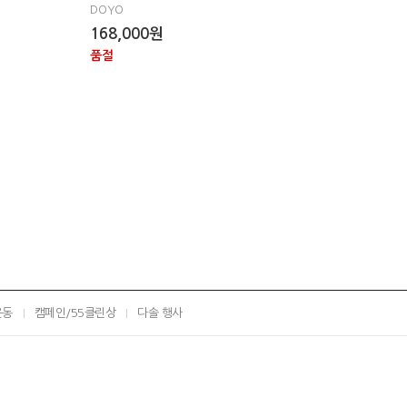
DOYO
168,000원
품절
운동
캠페인/55클린상
다솔 행사