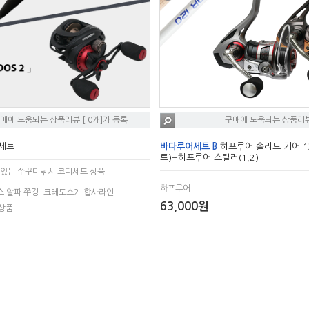
매에 도움되는 상품리뷰 [ 0개]가 등록
구매에 도움되는 상품리뷰 
세트
바다루어세트 B
하프루어 솔리드 기어 1
트)+하프루어 스틸러(1,2)
 있는 쭈꾸미낚시 코디세트 상품
하프루어
스 알파 쭈깅+크레도스2+합사라인
63,000원
상품