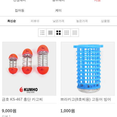
집어등
케미
최신순
리뷰수
낮은가격
높은가격
상품명
금호 KS-467 홍단 카고찌
쁘라카고(8호찌용) 고등어 빙어
9,000원
1,000원
리뷰 1