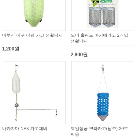
마루신 어구 야광 카고 생활낚시
오너 홀란드 마키에카고 2개입
생활낚시
1,200원
2,800원
나카지마 NPK 카고채비
제일정공 쁘라카고(납추) 20호
찌용