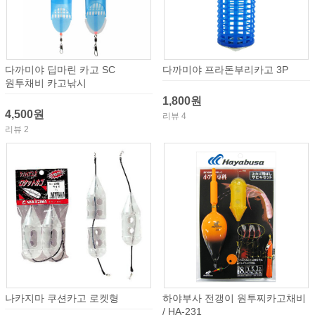
다까미야 딥마린 카고 SC
다까미야 프라돈부리카고 3P
원투채비 카고낚시
1,800원
4,500원
리뷰 4
리뷰 2
나카지마 쿠션카고 로켓형
하야부사 전갱이 원투찌카고채비
/ HA-231