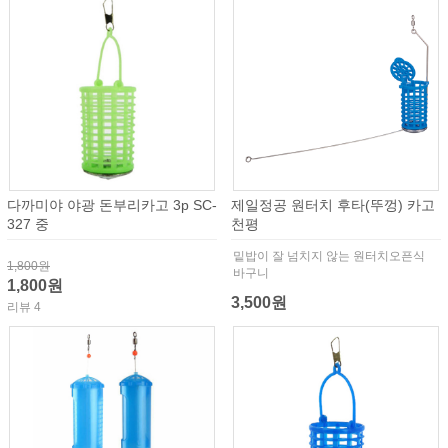
다까미야 야광 돈부리카고 3p SC-
제일정공 원터치 후타(뚜껑) 카고
327 중
천평
밑밥이 잘 넘치지 않는 원터치오픈식
1,800원
바구니
1,800원
3,500원
리뷰 4