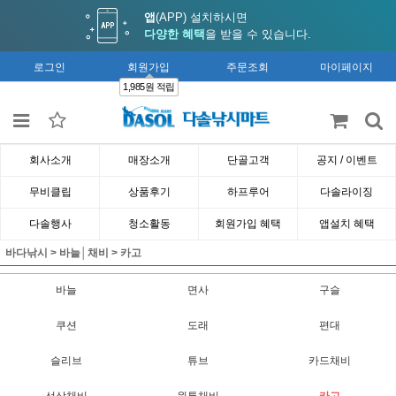
앱
(APP) 설치하시면
다양한 혜택
을 받을 수 있습니다.
로그인
회원가입
주문조회
마이페이지
1,985원 적립
회사소개
매장소개
단골고객
공지 / 이벤트
무비클립
상품후기
하프루어
다솔라이징
다솔행사
청소활동
회원가입 혜택
앱설치 혜택
바다낚시
>
바늘│채비
>
카고
바늘
면사
구슬
쿠션
도래
편대
슬리브
튜브
카드채비
선상채비
원투채비
카고