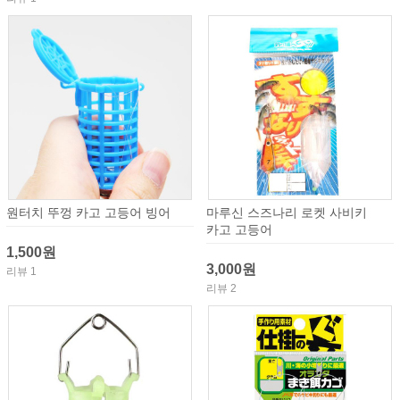
원터치 뚜껑 카고 고등어 빙어
마루신 스즈나리 로켓 사비키
카고 고등어
1,500원
3,000원
리뷰 1
리뷰 2