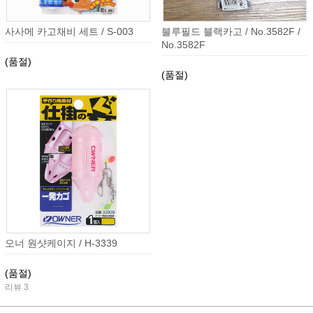
사사메 카고채비 세트 / S-003
블루필드 블랙카고 / No.3582F /
No.3582F
(품절)
(품절)
오너 원샷케이지 / H-3339
(품절)
리뷰 3