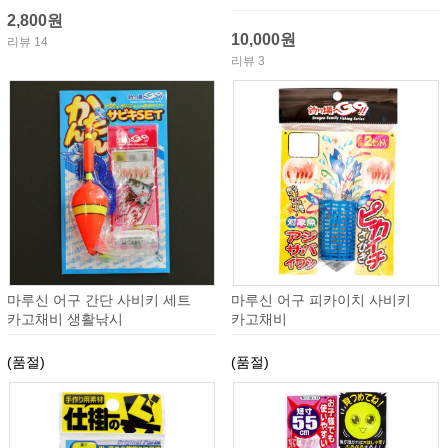
2,800원
10,000원
리뷰 14
리뷰 3
마루신 어구 간단 사비키 세트
마루신 어구 피카이치 사비키
카고채비 생활낚시
카고채비
(품절)
(품절)