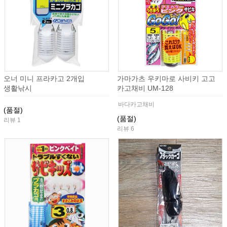
오너 미니 프라카고 2개입
가마가츠 우키마로 사비키 고고
생활낚시
카고채비 UM-128
바다카고채비
(품절)
(품절)
리뷰 1
리뷰 6