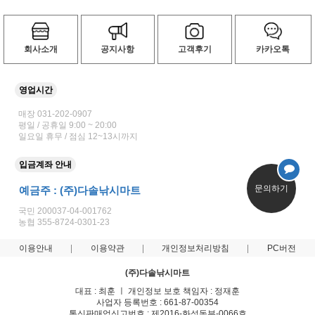
회사소개
공지사항
고객후기
카카오톡
영업시간
매장 031-202-0907
평일 / 공휴일 9:00 ~ 20:00
일요일 휴무 / 점심 12~13시까지
입금계좌 안내
문의하기
예금주 : (주)다솔낚시마트
국민 200037-04-001762
농협 355-8724-0301-23
이용안내
이용약관
개인정보처리방침
PC버전
(주)다솔낚시마트
대표 : 최훈 ㅣ 개인정보 보호 책임자 : 정재훈
사업자 등록번호 : 661-87-00354
통신판매업신고번호 : 제2016-화성동부-0066호