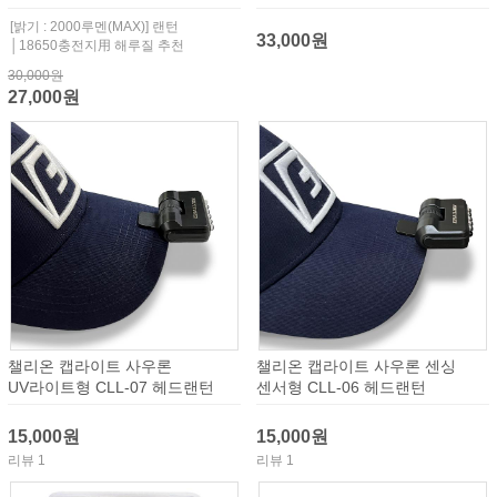
[밝기 : 2000루멘(MAX)] 랜턴
33,000원
│18650충전지用 해루질 추천
30,000원
27,000원
챌리온 캡라이트 사우론
챌리온 캡라이트 사우론 센싱
UV라이트형 CLL-07 헤드랜턴
센서형 CLL-06 헤드랜턴
15,000원
15,000원
리뷰 1
리뷰 1