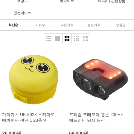
축광기
북라이트
배터리│관련상품
안전라이트
최신순
리뷰수
낮은가격
높은가격
상품명
가마가츠 UK-8028 우키마로
프리즘 크레모아 캡온 200H+
삐까삐까 랜턴 USB충전
헤드랜턴 낚시 등산
36,000원
69,000원