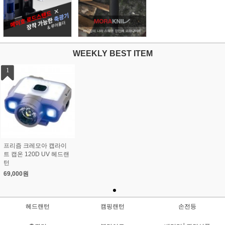
WEEKLY BEST ITEM
1
프리즘 크레모아 캡라이
트 캡온 120D UV 헤드랜
턴
69,000원
헤드랜턴
캠핑랜턴
손전등