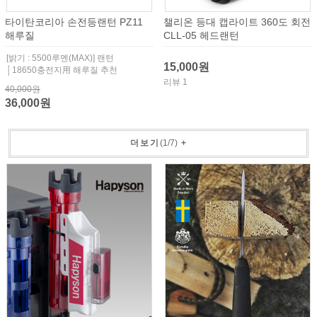
타이탄코리아 손전등랜턴 PZ11
챌리온 등대 캡라이트 360도 회전
해루질
CLL-05 헤드랜턴
[밝기 : 5500루멘(MAX)] 랜턴
15,000원
│18650충전지用 해루질 추천
리뷰 1
40,000원
36,000원
더보기
(
1
/
7
)
+