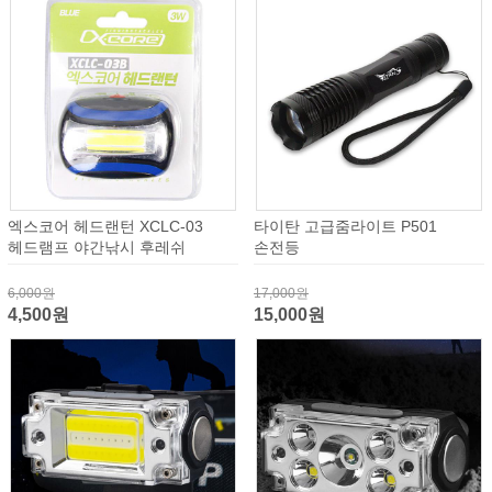
엑스코어 헤드랜턴 XCLC-03
타이탄 고급줌라이트 P501
헤드램프 야간낚시 후레쉬
손전등
6,000원
17,000원
4,500원
15,000원