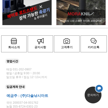
회사소개
공지사항
고객후기
카카오톡
영업시간
매장 031-202-0907
평일 / 공휴일 9:00 ~ 20:00
일요일 휴무 / 점심 12~13시까지
입금계좌 안내
문의하기
예금주 : (주)다솔낚시마트
국민 200037-04-001762
농협 355-8724-0301-23