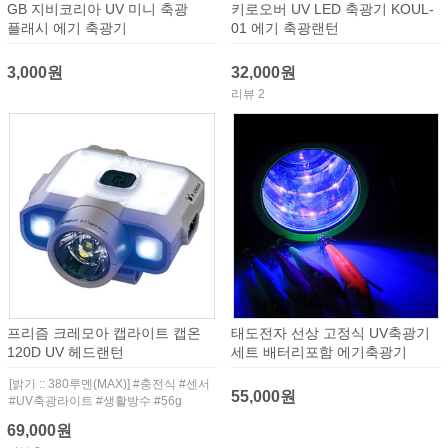
GB 지비코리아 UV 미니 축광
키로오버 UV LED 축광기 KOUL-
플래시 에기 축광기
01 에기 축광랜턴
3,000원
32,000원
리뷰 2
프리즘 크레모아 캡라이트 캡온
태도전자 선상 고정식 UV축광기
120D UV 헤드랜턴
세트 배터리포함 에기축광기
[밝기 :: 380루멘(MAX)] #충전식 #센서
55,000원
#UV축광라이트 #생활방수 #56g
69,000원