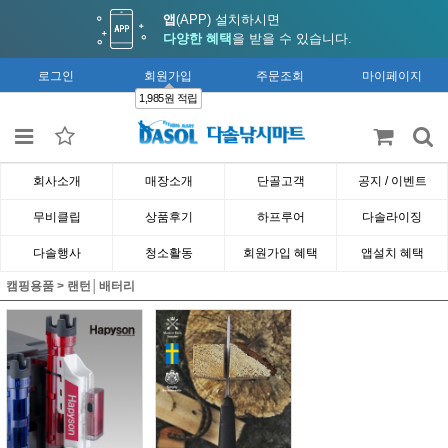
앱
(APP) 설치하시면
다양한 혜택
을 받을 수 있습니다.
로그인
회원가입
주문조회
마이페이지
1,985원 적립
회사소개
매장소개
단골고객
공지 / 이벤트
무비클립
상품후기
하프루어
다솔라이징
다솔행사
청소활동
회원가입 혜택
앱설치 혜택
캠핑용품
>
랜턴│배터리