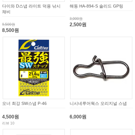
다이와 D스냅 라이트 덕용 낚시
해동 HA-894-S 솔리드 GP링
채비
3,000원
2,500원
9,500원
8,500원
오너 최강 SW스냅 P-46
니시네루어웍스 오리지널 스냅
4,500원
6,000원
리뷰 10