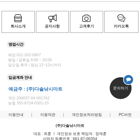
회사소개
공지사항
고객후기
카카오톡
영업시간
매장 031-202-0907
평일 / 공휴일 9:00 ~ 20:00
일요일 휴무 / 점심 12~13시까지
입금계좌 안내
문의하기
예금주 : (주)다솔낚시마트
국민 200037-04-001762
농협 355-8724-0301-23
이용안내
이용약관
개인정보처리방침
PC버전
(주)다솔낚시마트
대표 : 최훈 ㅣ 개인정보 보호 책임자 : 정재훈
사업자 등록번호 : 661-87-00354