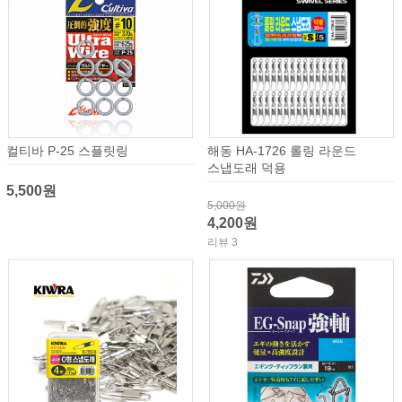
컬티바 P-25 스플릿링
해동 HA-1726 롤링 라운드
스냅도래 덕용
5,500원
5,000원
4,200원
리뷰 3