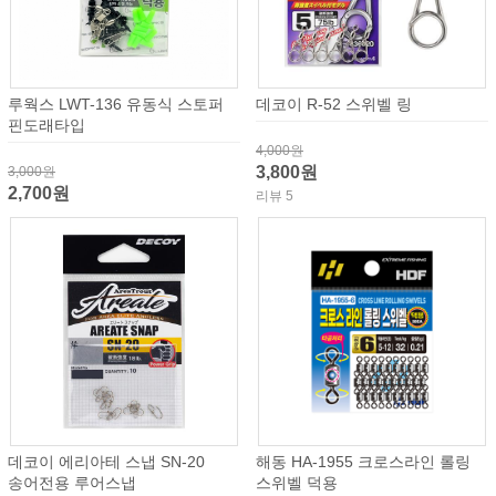
루웍스 LWT-136 유동식 스토퍼
데코이 R-52 스위벨 링
핀도래타입
4,000원
3,800원
3,000원
2,700원
리뷰 5
데코이 에리아테 스냅 SN-20
해동 HA-1955 크로스라인 롤링
송어전용 루어스냅
스위벨 덕용