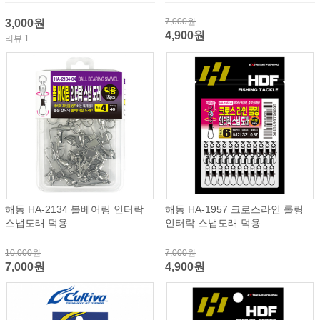
7,000원
3,000원
4,900원
리뷰 1
해동 HA-2134 볼베어링 인터락
해동 HA-1957 크로스라인 롤링
스냅도래 덕용
인터락 스냅도래 덕용
10,000원
7,000원
7,000원
4,900원