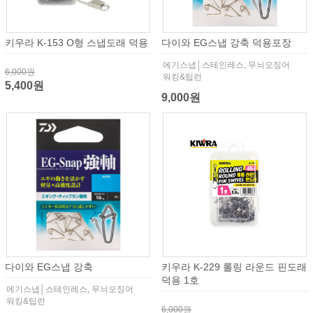
키우라 K-153 O형 스냅도래 덕용
다이와 EG스냅 강축 덕용포장
에기스냅│스테인레스, 무늬오징어
6,000원
워킹&팁런
5,400원
9,000원
다이와 EG스냅 강축
키우라 K-229 롤링 라운드 핀도래
덕용 1호
에기스냅│스테인레스, 무늬오징어
워킹&팁런
6,000원