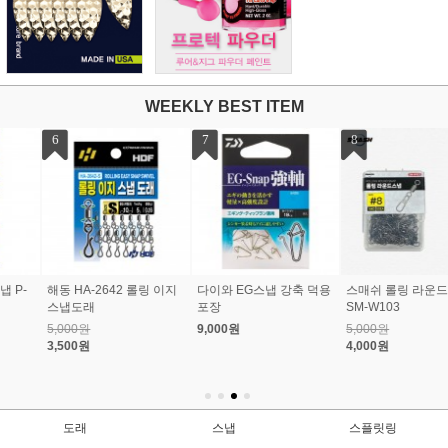
WEEKLY BEST ITEM
7
8
9
다이와 EG스냅 강축 덕용
스매쉬 롤링 라운드스냅
오너 지그스핀 스위벨도
포장
SM-W103
래 TSS-51
9,000원
5,000원
9,000원
4,000원
도래
스냅
스플릿링