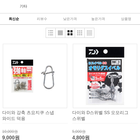
기타
최신순
리뷰수
낮은가격
높은가격
상품명
다이와 강축 츠요지쿠 스냅
다이와 D스위벨 SS 오모리그
와이드 덕용
스위벨
10,000원
5,000원
9,000원
4,800원