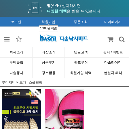
앱
(APP) 설치하시면
다양한 혜택
을 받을 수 있습니다.
로그인
회원가입
주문조회
마이페이지
1,985원 적립
회사소개
매장소개
단골고객
공지 / 이벤트
무비클립
상품후기
하프루어
다솔라이징
다솔행사
청소활동
회원가입 혜택
앱설치 혜택
루어채비
>
도래│스플릿링