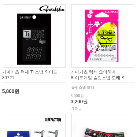
가마가츠 럭세 Ti 스냅 와이드
가마가츠 럭세 요이히메
80721
라이트게임 슬릿스냅 도래 S
슬릿스냅 도래
5,800원
3,500원
3,200원
리뷰 1