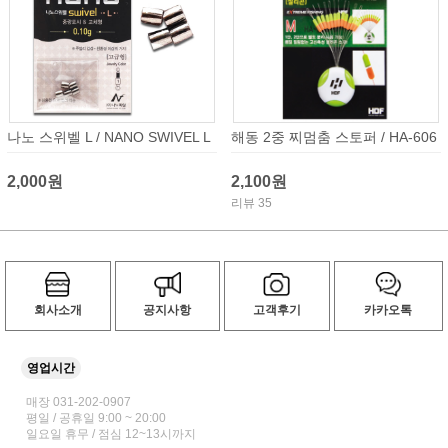
나노 스위벨 L / NANO SWIVEL L
해동 2중 찌멈춤 스토퍼 / HA-606
2,000원
2,100원
리뷰 35
회사소개
공지사항
고객후기
카카오톡
영업시간
매장 031-202-0907
평일 / 공휴일 9:00 ~ 20:00
일요일 휴무 / 점심 12~13시까지