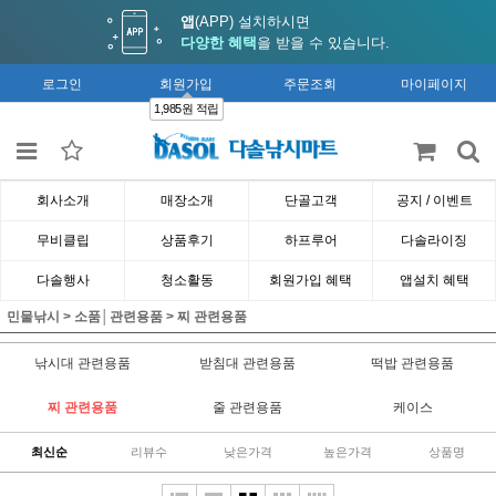
앱
(APP) 설치하시면
다양한 혜택
을 받을 수 있습니다.
로그인
회원가입
주문조회
마이페이지
1,985원 적립
회사소개
매장소개
단골고객
공지 / 이벤트
무비클립
상품후기
하프루어
다솔라이징
다솔행사
청소활동
회원가입 혜택
앱설치 혜택
민물낚시
>
소품│관련용품
>
찌 관련용품
낚시대 관련용품
받침대 관련용품
떡밥 관련용품
찌 관련용품
줄 관련용품
케이스
최신순
리뷰수
낮은가격
높은가격
상품명