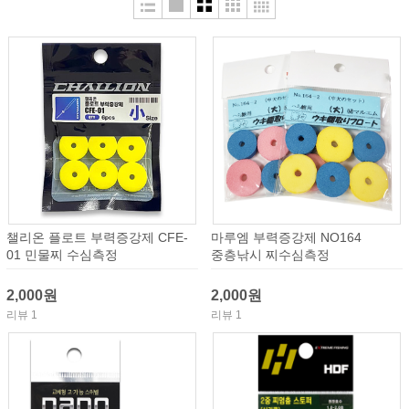
챌리온 플로트 부력증강제 CFE-
마루엠 부력증강제 NO164
01 민물찌 수심측정
중층낚시 찌수심측정
2,000원
2,000원
리뷰 1
리뷰 1