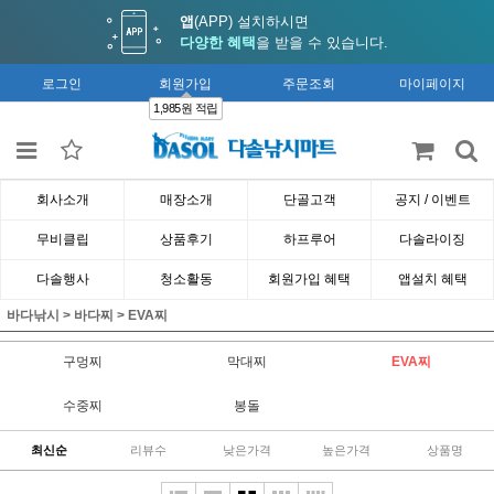
앱
(APP) 설치하시면
다양한 혜택
을 받을 수 있습니다.
로그인
회원가입
주문조회
마이페이지
1,985원 적립
회사소개
매장소개
단골고객
공지 / 이벤트
무비클립
상품후기
하프루어
다솔라이징
다솔행사
청소활동
회원가입 혜택
앱설치 혜택
바다낚시
>
바다찌
>
EVA찌
구멍찌
막대찌
EVA찌
수중찌
봉돌
최신순
리뷰수
낮은가격
높은가격
상품명