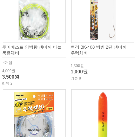
루어베스트 양방향 생미끼 바늘
백경 BK-408 빙빙 2단 생미끼
묶음채비
우럭채비
4개입
1,300원
4,000원
1,000원
3,500원
리뷰 8
리뷰 2