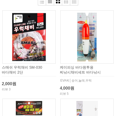
스매쉬 우럭채비 SM-030
케이피싱 바다원투용
바다채비 2단
찌낚시채비세트 바다낚시
EVA찌│숭어,놀래,우럭
2,000원
4,000원
리뷰 3
리뷰 5