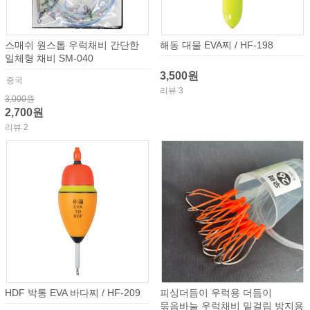
스매쉬 원스톱 우럭채비 간단한
해동 대물 EVA찌 / HF-198
일체형 채비 SM-040
3,500원
중국
리뷰 3
3,000원
2,700원
리뷰 2
HDF 박통 EVA 바다찌 / HF-209
피싱더듬이 우럭용 더듬이
묶음바늘 우럭채비 밑걸림 방지용