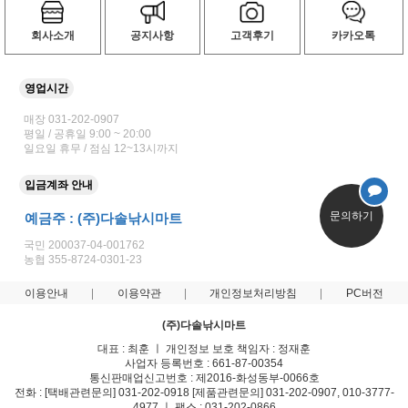
회사소개
공지사항
고객후기
카카오톡
영업시간
매장 031-202-0907
평일 / 공휴일 9:00 ~ 20:00
일요일 휴무 / 점심 12~13시까지
입금계좌 안내
문의하기
예금주 : (주)다솔낚시마트
국민 200037-04-001762
농협 355-8724-0301-23
이용안내
이용약관
개인정보처리방침
PC버전
(주)다솔낚시마트
대표 : 최훈 ㅣ 개인정보 보호 책임자 : 정재훈
사업자 등록번호 : 661-87-00354
통신판매업신고번호 : 제2016-화성동부-0066호
전화 : [택배관련문의] 031-202-0918 [제품관련문의] 031-202-0907, 010-3777-
4977 ㅣ 팩스 : 031-202-0866