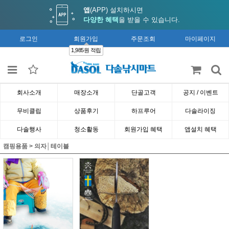
앱
(APP) 설치하시면
다양한 혜택
을 받을 수 있습니다.
로그인
회원가입
주문조회
마이페이지
1,985원 적립
회사소개
매장소개
단골고객
공지 / 이벤트
무비클립
상품후기
하프루어
다솔라이징
다솔행사
청소활동
회원가입 혜택
앱설치 혜택
캠핑용품
>
의자│테이블