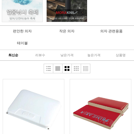
편안한 의자
작은 의자
의자 관련용품
테이블
최신순
리뷰수
낮은가격
높은가격
상품명