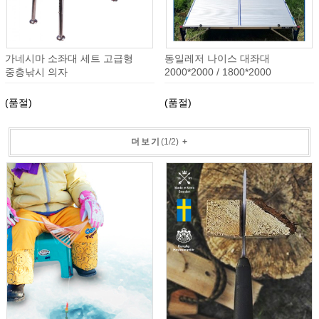
가네시마 소좌대 세트 고급형
동일레저 나이스 대좌대
중층낚시 의자
2000*2000 / 1800*2000
(품절)
(품절)
더보기
(
1
/
2
)
+