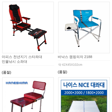
아피스 천년지기 스타좌대
바낙스 캠핑의자 2188
민물낚시 소좌대
약 42X45X102cm
(품절)
(품절)