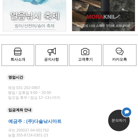
회사소개
공지사항
고객후기
카카오톡
영업시간
매장 031-202-0907
평일 / 공휴일 9:00 ~ 20:00
일요일 휴무 / 점심 12~13시까지
입금계좌 안내
문의하기
예금주 : (주)다솔낚시마트
국민 200037-04-001762
농협 355-8724-0301-23