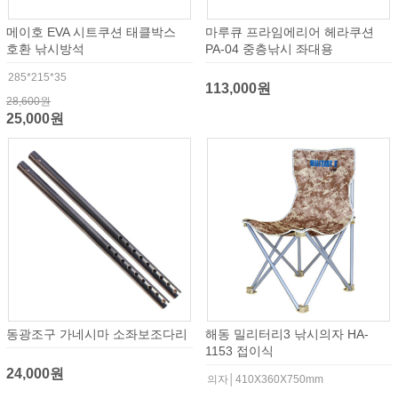
메이호 EVA 시트쿠션 태클박스
마루큐 프라임에리어 헤라쿠션
호환 낚시방석
PA-04 중층낚시 좌대용
285*215*35
113,000원
28,600원
25,000원
동광조구 가네시마 소좌보조다리
해동 밀리터리3 낚시의자 HA-
1153 접이식
24,000원
의자│410X360X750mm