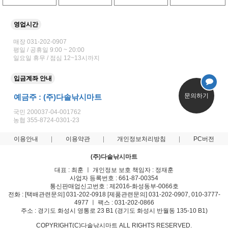
영업시간
매장 031-202-0907
평일 / 공휴일 9:00 ~ 20:00
일요일 휴무 / 점심 12~13시까지
입금계좌 안내
문의하기
예금주 : (주)다솔낚시마트
국민 200037-04-001762
농협 355-8724-0301-23
이용안내
이용약관
개인정보처리방침
PC버전
(주)다솔낚시마트
대표 : 최훈 ㅣ 개인정보 보호 책임자 : 정재훈
사업자 등록번호 : 661-87-00354
통신판매업신고번호 : 제2016-화성동부-0066호
전화 : [택배관련문의] 031-202-0918 [제품관련문의] 031-202-0907, 010-3777-
4977 ㅣ 팩스 : 031-202-0866
주소 : 경기도 화성시 영통로 23 B1 (경기도 화성시 반월동 135-10 B1)
COPYRIGHT(C)다솔낚시마트 ALL RIGHTS RESERVED.