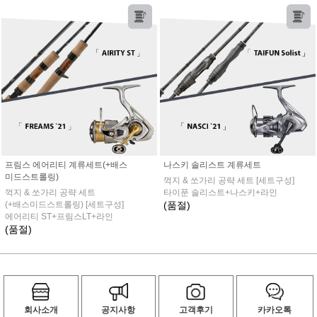
프림스 에어리티 계류세트(+배스
나스키 솔리스트 계류세트
미드스트롤링)
꺽지 & 쏘가리 공략 세트 [세트구성]
꺽지 & 쏘가리 공략 세트
타이푼 솔리스트+나스키+라인
(+배스미드스트롤링) [세트구성]
(품절)
에어리티 ST+프림스LT+라인
(품절)
회사소개
공지사항
고객후기
카카오톡