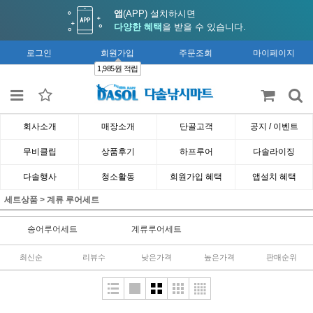
앱
(APP) 설치하시면
다양한 혜택
을 받을 수 있습니다.
로그인
회원가입
주문조회
마이페이지
1,985원 적립
회사소개
매장소개
단골고객
공지 / 이벤트
무비클립
상품후기
하프루어
다솔라이징
다솔행사
청소활동
회원가입 혜택
앱설치 혜택
세트상품
>
계류 루어세트
송어루어세트
계류루어세트
최신순
리뷰수
낮은가격
높은가격
판매순위