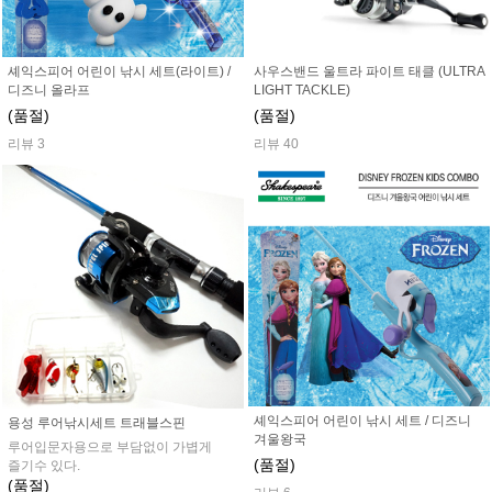
셰익스피어 어린이 낚시 세트(라이트) /
사우스밴드 울트라 파이트 태클 (ULTRA
디즈니 올라프
LIGHT TACKLE)
(품절)
(품절)
리뷰 3
리뷰 40
셰익스피어 어린이 낚시 세트 / 디즈니
용성 루어낚시세트 트래블스핀
겨울왕국
루어입문자용으로 부담없이 가볍게
(품절)
즐기수 있다.
(품절)