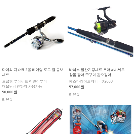
다이와 디쇼크 2볼 베어링 로드 릴 콤보
바낙스 알찬지깅세트 루어낚시세트
세트
참돔 광어 쭈꾸미 갑오징어
보급형 루어세트 어린이부터
페스타라이트지깅+TX2000
대물낚시인까지 사용가능
57,000원
50,000원
리뷰 1
리뷰 1