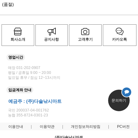
(품절)
회사소개
공지사항
고객후기
카카오톡
영업시간
매장 031-202-0907
평일 / 공휴일 9:00 ~ 20:00
일요일 휴무 / 점심 12~13시까지
입금계좌 안내
문의하기
예금주 : (주)다솔낚시마트
국민 200037-04-001762
농협 355-8724-0301-23
이용안내
이용약관
개인정보처리방침
PC버전
(주)다솔낚시마트