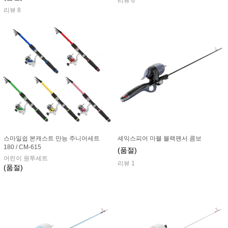
리뷰 6
리뷰 8
스마일쉽 본캐스트 만능 주니어세트
셰익스피어 마블 블랙팬서 콤보
180 / CM-615
(품절)
어린이 원투세트
리뷰 1
(품절)