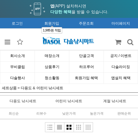
앱
(APP) 설치하시면
다양한 혜택
을 받을 수 있습니다.
로그인
회원가입
주문조회
마이페이지
1,985원 적립
회사소개
매장소개
단골고객
공지 / 이벤트
무비클립
상품후기
하프루어
다솔라이징
다솔행사
청소활동
회원가입 혜택
앱설치 혜택
세트상품
>
다용도 & 어린이 낚시세트
다용도 낚시세트
어린이 낚시세트
계절 낚시세트
최신순
리뷰수
낮은가격
높은가격
판매순위