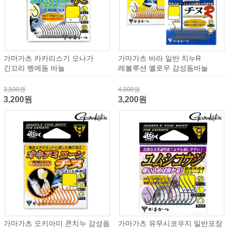
가마가츠 카카리스기 오나가
가마가츠 바라 일반 치누R
긴꼬리 벵에돔 바늘
레볼루션 옐로우 감성돔바늘
3,500원
4,000원
3,200원
3,200원
가마가츠 오키아미 콘치누 감성돔
가마가츠 유무시코우지 일반포장