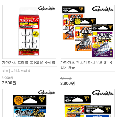
가마가츠 트레블 훅 RB M 숏생크
가마가츠 켄츠키 타치우오 ST-R
갈치바늘
바늘│교체용 트레블
8,000원
4,500원
7,500원
3,800원