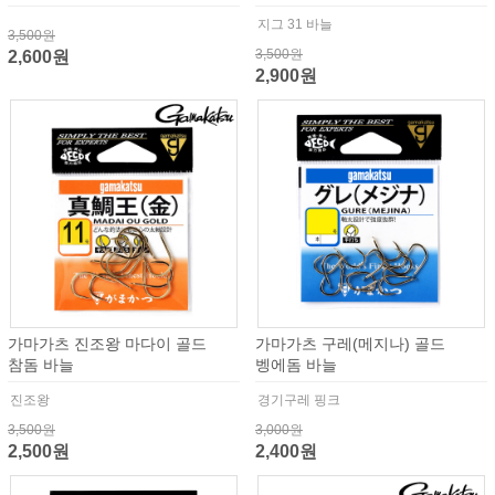
지그 31 바늘
3,500원
3,500원
2,600원
2,900원
가마가츠 진조왕 마다이 골드
가마가츠 구레(메지나) 골드
참돔 바늘
벵에돔 바늘
진조왕
경기구레 핑크
3,500원
3,000원
2,500원
2,400원