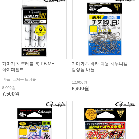
가마가츠 트레블 훅 RB MH
가마가츠 바라 덕용 치누니켈
하이퍼쉴드
감성돔 바늘
바늘│교체용 트레블
12,000원
8,000원
8,400원
7,500원