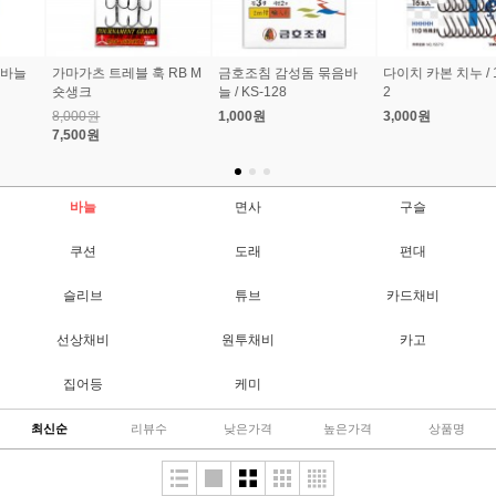
마츠오카 스페셜 스탠다
키로오버 스위블에기훅
가마가츠 카카리스기 오
드 80mm 전용 교체훅 묶
팜팜 KOH-01 쭈꾸미 갑
나가 긴꼬리 벵에돔 바늘
음바늘
오징어
3,500원
6,800원
3,500원
3,200원
바늘
면사
구슬
쿠션
도래
편대
슬리브
튜브
카드채비
선상채비
원투채비
카고
집어등
케미
최신순
리뷰수
낮은가격
높은가격
상품명