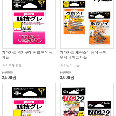
가마가츠 경기구레 핑크 벵에돔
가마가츠 개량소이 광어 농어
바늘
우럭 세이코 바늘
경기구레 핑크
개량소이 바늘
3,500원
3,500원
2,500원
3,000원