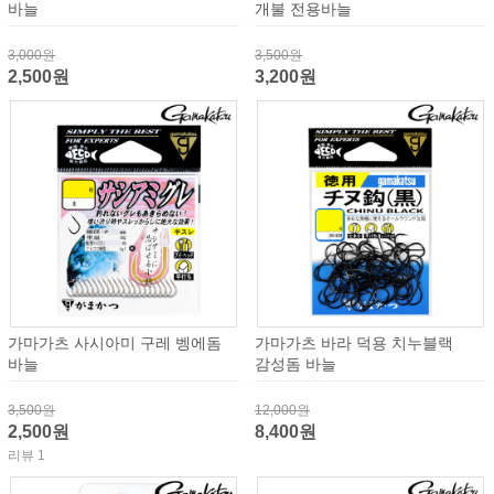
바늘
개불 전용바늘
3,000원
3,500원
2,500원
3,200원
가마가츠 사시아미 구레 벵에돔
가마가츠 바라 덕용 치누블랙
바늘
감성돔 바늘
3,500원
12,000원
2,500원
8,400원
리뷰 1