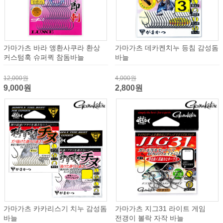
가마가츠 바라 앵환사쿠라 환상
가마가츠 데카켄치누 등침 감성돔
커스텀훅 슈퍼퀵 참돔바늘
바늘
12,000원
4,000원
9,000원
2,800원
가마가츠 카카리스기 치누 감성돔
가마가츠 지그31 라이트 게임
바늘
전갱이 볼락 자작 바늘