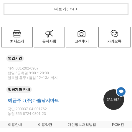
더보기
(
1
/
6
)
+
회사소개
공지사항
고객후기
카카오톡
영업시간
매장 031-202-0907
평일 / 공휴일 9:00 ~ 20:00
일요일 휴무 / 점심 12~13시까지
입금계좌 안내
문의하기
예금주 : (주)다솔낚시마트
국민 200037-04-001762
농협 355-8724-0301-23
이용안내
이용약관
개인정보처리방침
PC버전