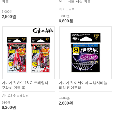
바늘
NEO 더블 지깅 바늘
어시스트훅
3,000원
8,800원
2,500원
6,800원
가마가츠 AK-118 G-트레일러
가마가츠 이세아마 찌낚시바늘
쿠와세 더블 훅
리얼 케이무라
AK-118 G-트레일러
3,500원
630원
2,800원
6,300원