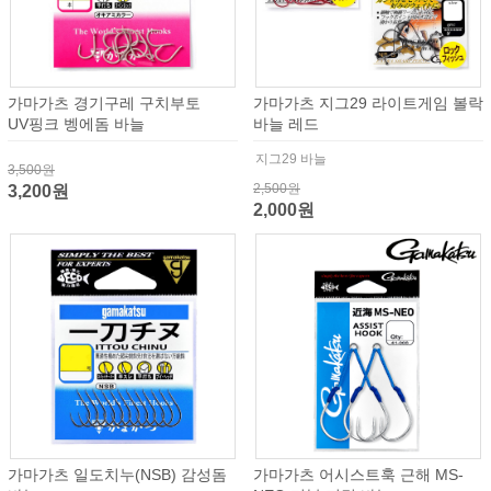
가마가츠 경기구레 구치부토
가마가츠 지그29 라이트게임 볼락
UV핑크 벵에돔 바늘
바늘 레드
지그29 바늘
3,500원
2,500원
3,200원
2,000원
가마가츠 일도치누(NSB) 감성돔
가마가츠 어시스트훅 근해 MS-