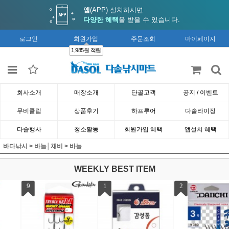
앱
(APP) 설치하시면
다양한 혜택
을 받을 수 있습니다.
로그인
회원가입
주문조회
마이페이지
1,985원 적립
회사소개
매장소개
단골고객
공지 / 이벤트
무비클립
상품후기
하프루어
다솔라이징
다솔행사
청소활동
회원가입 혜택
앱설치 혜택
바다낚시
>
바늘│채비
>
바늘
WEEKLY BEST ITEM
4
5
6