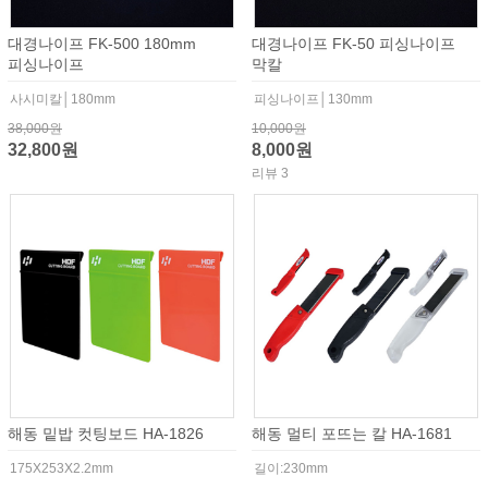
대경나이프 FK-500 180mm
대경나이프 FK-50 피싱나이프
피싱나이프
막칼
사시미칼│180mm
피싱나이프│130mm
38,000원
10,000원
32,800원
8,000원
리뷰 3
해동 밑밥 컷팅보드 HA-1826
해동 멀티 포뜨는 칼 HA-1681
175X253X2.2mm
길이:230mm