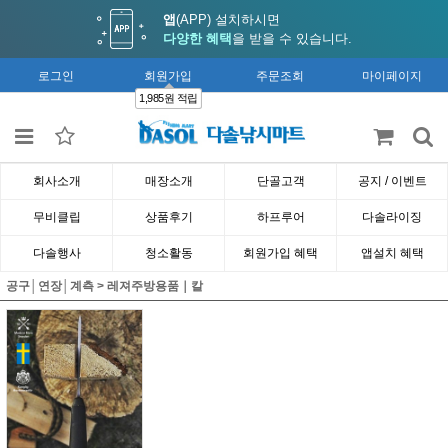
앱
(APP) 설치하시면
다양한 혜택
을 받을 수 있습니다.
로그인
회원가입
주문조회
마이페이지
1,985원 적립
회사소개
매장소개
단골고객
공지 / 이벤트
무비클립
상품후기
하프루어
다솔라이징
다솔행사
청소활동
회원가입 혜택
앱설치 혜택
공구│연장│계측
>
레져주방용품｜칼