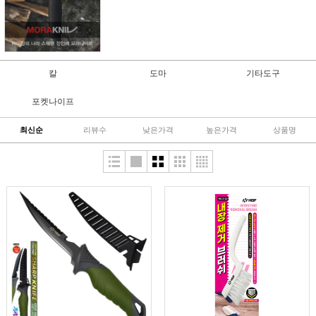
칼
도마
기타도구
포켓나이프
최신순
리뷰수
낮은가격
높은가격
상품명