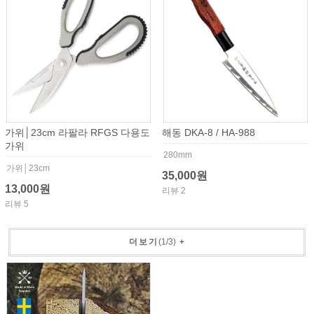
가위│23cm 라팔라 RFGS 다용도
해동 DKA-8 / HA-988
가위
280mm
가위│23cm
35,000원
13,000원
리뷰 2
리뷰 5
더보기
(
1
/
3
)
+