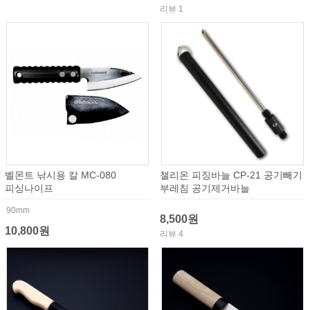
리뷰 1
벨몬트 낚시용 칼 MC-080
챌리온 피징바늘 CP-21 공기빼기
피싱나이프
부레침 공기제거바늘
90mm
8,500원
10,800원
리뷰 4