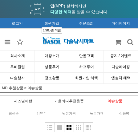
앱
(APP) 설치하시면
다양한 혜택
을 받을 수 있습니다.
로그인
회원가입
주문조회
마이페이지
1,985원 적립
회사소개
매장소개
단골고객
공지 / 이벤트
무비클립
상품후기
하프루어
다솔라이징
다솔행사
청소활동
회원가입 혜택
앱설치 혜택
MD 추천상품
>
이슈상품
시즈널패턴
가을바다추천용품
이슈상품
최신순
리뷰수
낮은가격
높은가격
상품명