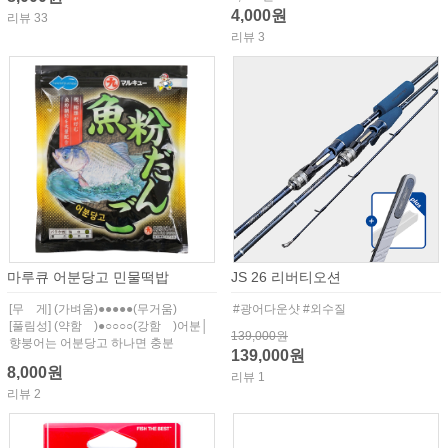
4,000원
리뷰 33
리뷰 3
마루큐 어분당고 민물떡밥
JS 26 리버티오션
[무 게] (가벼움)●●●●●(무거움)
#광어다운샷 #외수질
[풀림성] (약함 )●○○○○(강함 )어분│
139,000원
향붕어는 어분당고 하나면 충분
139,000원
8,000원
리뷰 1
리뷰 2