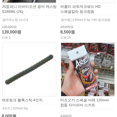
JS컴퍼니 리버티오션 광어 캐스팅
버클리 파워저크쉐드 HD
S186ML (26)
스페셜칼라 핑크참돔
광어캐스팅 낚시대
광어웜│130mm 9.3g / HD 핑크참돔
139,000원
10,000원
139,000원
8,500원
리뷰 1
리뷰 29
제로링크 블록스틱 4인치
마츠오카 스페셜 아레 120mm
참돔 타이라바 스커트
4인치│105mm 6g
8,000원
4,500원