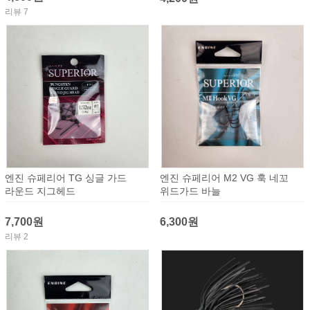
리뷰 7
엔진 슈페리어 TG 싱글 가드
엔진 슈페리어 M2 VG 훅 네꼬
라운드 지그헤드
위드가드 바늘
7,700원
6,300원
리뷰 2