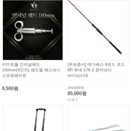
리미트몰 인피널쉐드
[무보증서] 메가배스 8포드 로드
100mm(4인치) 쉐드웜 배스낚시
8P-푸네 178-2 문어낚시
소프트베이트
바다낚시대
160,000원
8,500원
85,000원
리뷰 2