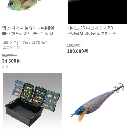
뎁스 타이니 불슈터 샤더테일
시마노 25 타코마스터 BB
배스 하드베이트 슬로우싱킹
문어낚시 바다선상루어로드
빅베이트│112mm 약 28.3g /
199,500원
슬로우싱킹
190,000원
35,000원
34,500원
리뷰 1