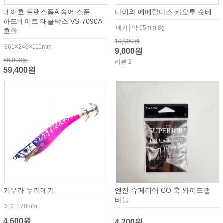
메이호 트랜스폼A 송어 스푼
다이와 에메랄다스 카오루 슷테
하드베이트 태클박스 VS-7090A
에기│약 65mm 8g
호환
10,000원
361×246×111mm
9,000원
66,000원
리뷰 2
59,400원
키우라 누리에기
엔진 슈페리어 CO 훅 와이드갭
바늘
에기│70mm
4,600원
4,200원