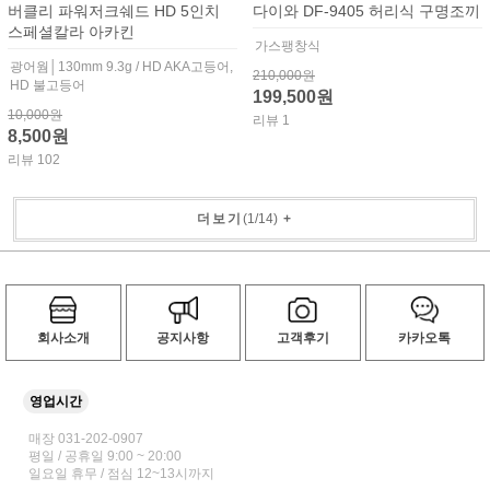
버클리 파워저크쉐드 HD 5인치
다이와 DF-9405 허리식 구명조끼
스페셜칼라 아카킨
가스팽창식
광어웜│130mm 9.3g / HD AKA고등어,
210,000원
HD 불고등어
199,500원
10,000원
리뷰 1
8,500원
리뷰 102
더보기
(
1
/
14
)
+
회사소개
공지사항
고객후기
카카오톡
영업시간
매장 031-202-0907
평일 / 공휴일 9:00 ~ 20:00
일요일 휴무 / 점심 12~13시까지