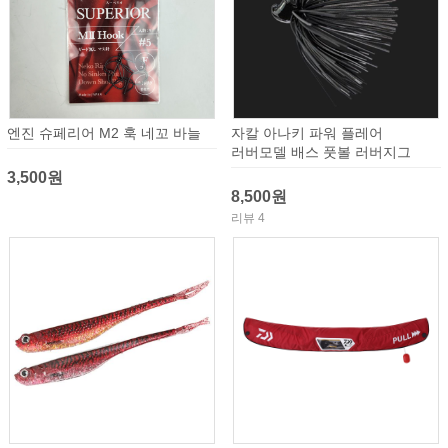
엔진 슈페리어 M2 훅 네꼬 바늘
자칼 아나키 파워 플레어
러버모델 배스 풋볼 러버지그
3,500원
8,500원
리뷰 4