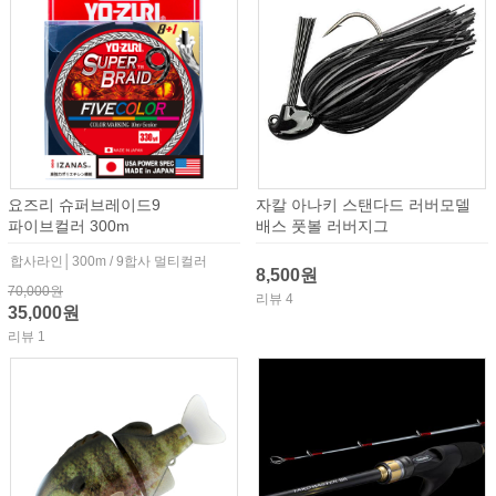
요즈리 슈퍼브레이드9
자칼 아나키 스탠다드 러버모델
파이브컬러 300m
배스 풋볼 러버지그
합사라인│300m / 9합사 멀티컬러
8,500원
70,000원
리뷰 4
35,000원
리뷰 1